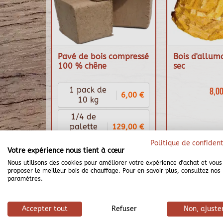
Pavé de bois compressé
Bois d'allum
100 % chêne
sec
1 pack de
8,00
6,00 €
10 kg
1/4 de
129,00 €
palette
240 kg
Politique de confident
Votre expérience nous tient à cœur
1/2
Nous utilisons des cookies pour améliorer votre expérience d'achat et vous
219,00 €
palette
proposer le meilleur bois de chauffage. Pour en savoir plus, consultez nos
480 kg
paramètres.
3/4 de
329,00 €
palette
Accepter tout
Refuser
Non, ajuste
720 kg