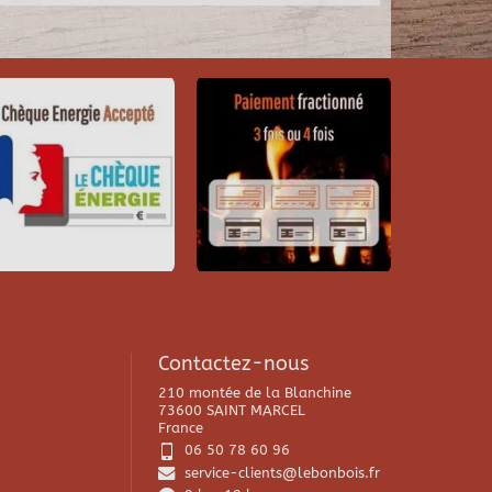
Contactez-nous
210 montée de la Blanchine
73600 SAINT MARCEL
France
06 50 78 60 96
service-clients@lebonbois.fr