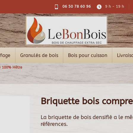
06 50 78 60 96
9 h - 19 h
ffage
Granulés de bois
Bois pour cuisson
Livrais
é 100% Hêtre
Briquette bois compr
La briquette de bois densifié a le m
références.