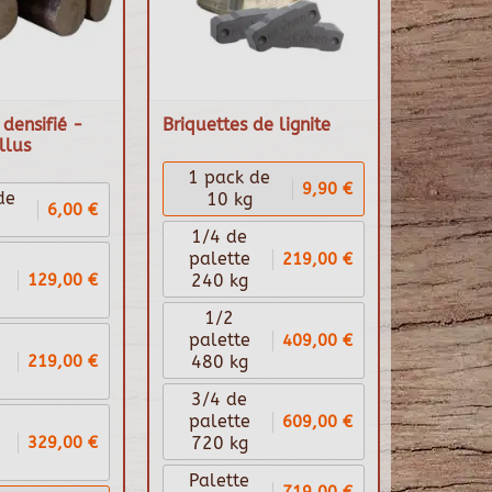
densifié -
Briquettes de lignite
llus
1 pack de
9,90 €
de
10 kg
6,00 €
1/4 de
219,00 €
palette
129,00 €
240 kg
1/2
409,00 €
palette
219,00 €
480 kg
3/4 de
609,00 €
palette
329,00 €
720 kg
Palette
719,00 €