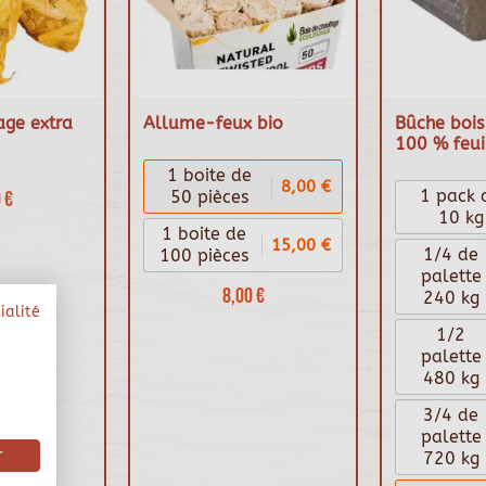
age extra
Allume-feux bio
Bûche bois 
100 % feui
1 boite de
8,00 €
 €
1 pack 
50 pièces
10 kg
1 boite de
15,00 €
1/4 de
100 pièces
palette
8,00 €
240 kg
ialité
1/2
palette
480 kg
3/4 de
palette
r
720 kg