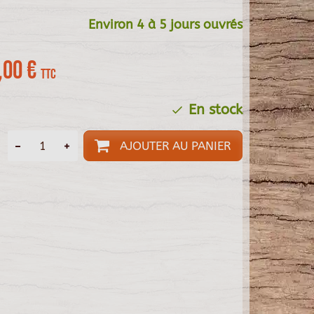
Environ 4 à 5 jours ouvrés
,00 €
TTC
En stock
AJOUTER AU PANIER