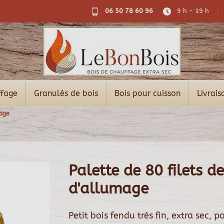
06 50 78 60 96
9 h - 19 h
ffage
Granulés de bois
Bois pour cuisson
Livrais
mage
Palette de 80 filets 
d'allumage
Petit bois fendu très fin, extra sec, p