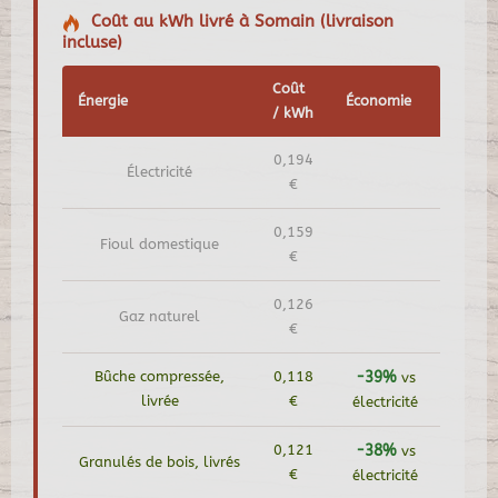
Coût au kWh livré à Somain (livraison
incluse)
Coût
Énergie
Économie
/ kWh
0,194
Électricité
€
0,159
Fioul domestique
€
0,126
Gaz naturel
€
Bûche compressée,
0,118
-39%
vs
livrée
€
électricité
0,121
-38%
vs
Granulés de bois, livrés
€
électricité