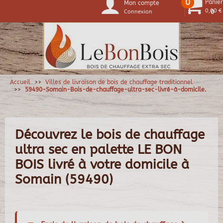
0
Panier
Mon compte
0,00 €
Connexion
0
Accueil
Villes de livraison de bois de chauffage traditionnel
59490-Somain-Bois-de-chauffage-ultra-sec-livré-à-domicile.
Découvrez le bois de chauffage
ultra sec en palette LE BON
BOIS livré à votre domicile à
Somain (59490)