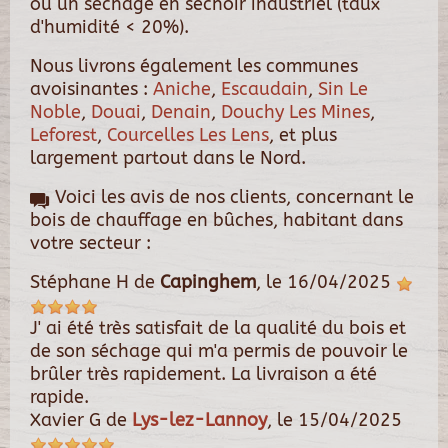
ou un séchage en séchoir industriel (taux
d'humidité < 20%).
Nous livrons également les communes
avoisinantes :
Aniche
,
Escaudain
,
Sin Le
Noble
,
Douai
,
Denain
,
Douchy Les Mines
,
Leforest
,
Courcelles Les Lens
, et plus
largement partout dans le Nord.
Voici les avis de nos clients, concernant le
bois de chauffage en bûches, habitant dans
votre secteur :
Stéphane H
de
Capinghem
, le
16/04/2025
J' ai été très satisfait de la qualité du bois et
de son séchage qui m'a permis de pouvoir le
brûler très rapidement. La livraison a été
rapide.
Xavier G
de
Lys-lez-Lannoy
, le
15/04/2025