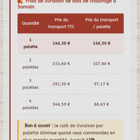
Frais de livraison de bois de chauffage à
Somain
Prix du
Prix du transport
Quantité
transport TTC
/ palette
1
146,30 €
146,30 €
palette
2
215,60 €
107,80 €
palettes
3
291,50 €
97,17 €
palettes
4
346,50 €
86,63 €
palettes
Bon à savoir :
le coût de livraison par
palette diminue quand vous commandez en