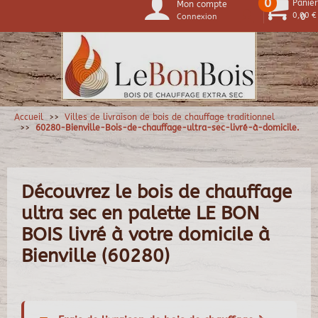
0
Panier
Mon compte
0,00 €
Connexion
0
Accueil
Villes de livraison de bois de chauffage traditionnel
60280-Bienville-Bois-de-chauffage-ultra-sec-livré-à-domicile.
Découvrez le bois de chauffage
ultra sec en palette LE BON
BOIS livré à votre domicile à
Bienville (60280)