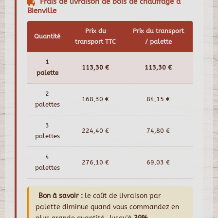
Frais de livraison de bois de chauffage à
Bienville
Prix du
Prix du transport
Quantité
transport TTC
/ palette
1
113,30 €
113,30 €
palette
2
168,30 €
84,15 €
palettes
3
224,40 €
74,80 €
palettes
4
276,10 €
69,03 €
palettes
Bon à savoir :
le coût de livraison par
palette diminue quand vous commandez en