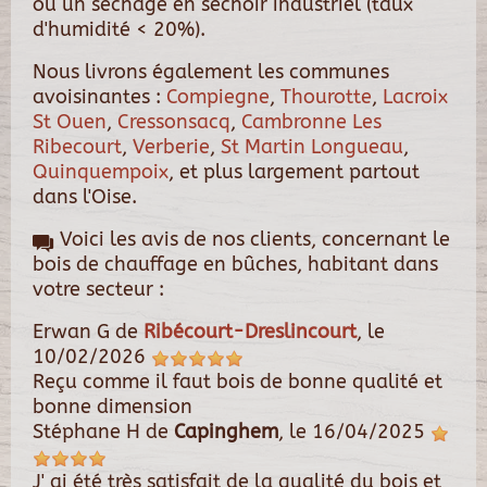
ou un séchage en séchoir industriel (taux
d'humidité < 20%).
Nous livrons également les communes
avoisinantes :
Compiegne
,
Thourotte
,
Lacroix
St Ouen
,
Cressonsacq
,
Cambronne Les
Ribecourt
,
Verberie
,
St Martin Longueau
,
Quinquempoix
, et plus largement partout
dans l'Oise.
Voici les avis de nos clients, concernant le
bois de chauffage en bûches, habitant dans
votre secteur :
Erwan G
de
Ribécourt-Dreslincourt
, le
10/02/2026
Reçu comme il faut bois de bonne qualité et
bonne dimension
Stéphane H
de
Capinghem
, le
16/04/2025
J' ai été très satisfait de la qualité du bois et