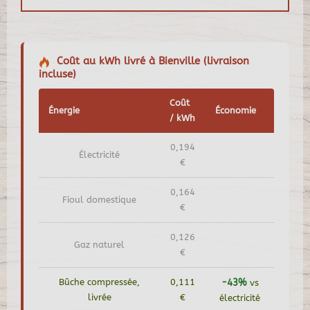
Coût au kWh livré à Bienville (livraison
incluse)
Coût
Énergie
Économie
/ kWh
0,194
Électricité
€
0,164
Fioul domestique
€
0,126
Gaz naturel
€
Bûche compressée,
0,111
-43%
vs
livrée
€
électricité