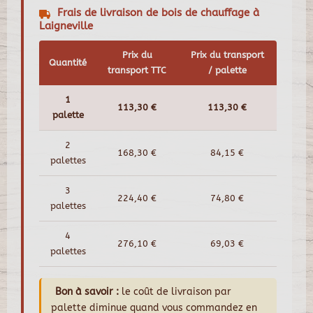
Frais de livraison de bois de chauffage à
Laigneville
Prix du
Prix du transport
Quantité
transport TTC
/ palette
1
113,30 €
113,30 €
palette
2
168,30 €
84,15 €
palettes
3
224,40 €
74,80 €
palettes
4
276,10 €
69,03 €
palettes
Bon à savoir :
le coût de livraison par
palette diminue quand vous commandez en