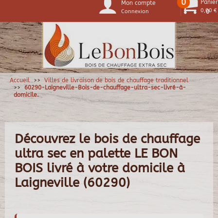
0
Panier
Mon compte
0,00 €
Connexion
0
Accueil
Villes de livraison de bois de chauffage traditionnel
60290-Laigneville-Bois-de-chauffage-ultra-sec-livré-à-
domicile.
Découvrez le bois de chauffage
ultra sec en palette LE BON
BOIS livré à votre domicile à
Laigneville (60290)