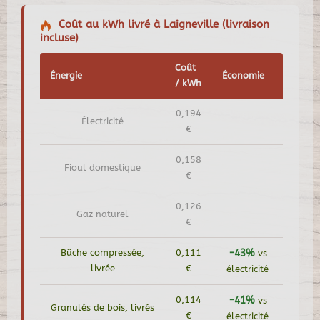
Coût au kWh livré à Laigneville (livraison
incluse)
Coût
Énergie
Économie
/ kWh
0,194
Électricité
€
0,158
Fioul domestique
€
0,126
Gaz naturel
€
Bûche compressée,
0,111
-43%
vs
livrée
€
électricité
0,114
-41%
vs
Granulés de bois, livrés
€
électricité