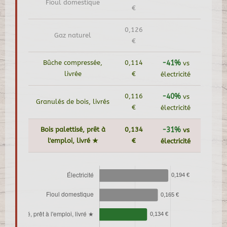
Fioul domestique
€
0,126
Gaz naturel
€
Bûche compressée,
0,114
-41%
vs
livrée
€
électricité
0,116
-40%
vs
Granulés de bois, livrés
€
électricité
Bois palettisé, prêt à
0,134
-31%
vs
l'emploi, livré ★
€
électricité