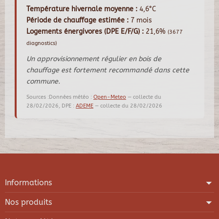
Température hivernale moyenne :
4,6°C
Période de chauffage estimée :
7 mois
Logements énergivores (DPE E/F/G) :
21,6%
(3677
diagnostics)
Un approvisionnement régulier en bois de
chauffage est fortement recommandé dans cette
commune.
Sources :Données météo :
Open-Meteo
— collecte du
28/02/2026, DPE :
ADEME
— collecte du 28/02/2026
Informations
Nos produits