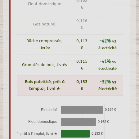
0,162
Fioul domestique
€
0,126
Gaz naturel
€
Bûche compressée,
0,113
-42%
vs
livrée
€
électricité
0,115
-41%
vs
Granulés de bois, livrés
€
électricité
Bois palettisé, prêt à
0,133
-32%
vs
l'emploi, livré ★
€
électricité