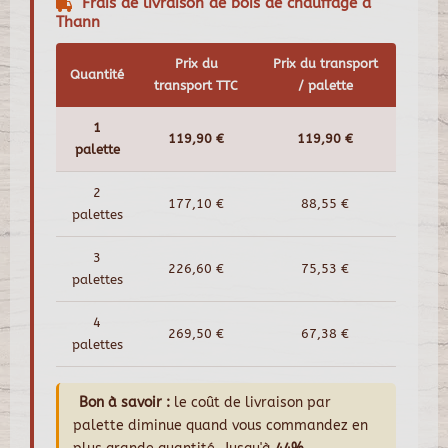
Frais de livraison de bois de chauffage à
Thann
Prix du
Prix du transport
Quantité
transport TTC
/ palette
1
119,90 €
119,90 €
palette
2
177,10 €
88,55 €
palettes
3
226,60 €
75,53 €
palettes
4
269,50 €
67,38 €
palettes
Bon à savoir :
le coût de livraison par
palette diminue quand vous commandez en