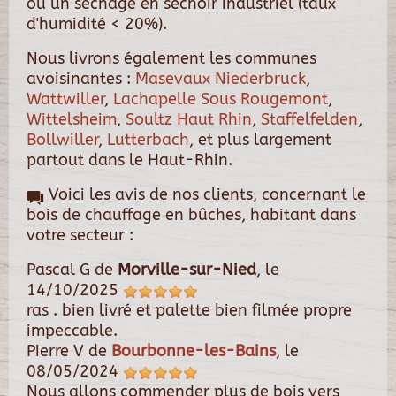
ou un séchage en séchoir industriel (taux
d'humidité < 20%).
Nous livrons également les communes
avoisinantes :
Masevaux Niederbruck
,
Wattwiller
,
Lachapelle Sous Rougemont
,
Wittelsheim
,
Soultz Haut Rhin
,
Staffelfelden
,
Bollwiller
,
Lutterbach
, et plus largement
partout dans le Haut-Rhin.
Voici les avis de nos clients, concernant le
bois de chauffage en bûches, habitant dans
votre secteur :
Pascal G
de
Morville-sur-Nied
, le
14/10/2025
ras . bien livré et palette bien filmée propre
impeccable.
Pierre V
de
Bourbonne-les-Bains
, le
08/05/2024
Nous allons commender plus de bois vers