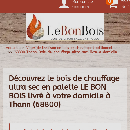
0
Panier
Mon compte
0,00 €
Connexion
0
Accueil
Villes de livraison de bois de chauffage traditionnel
68800-Thann-Bois-de-chauffage-ultra-sec-livré-à-domicile.
Découvrez le bois de chauffage
ultra sec en palette LE BON
BOIS livré à votre domicile à
Thann (68800)