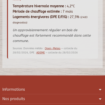
Température hivernale moyenne :
4,2°C
Période de chauffage estimée :
7 mois
Logements énergivores (DPE E/F/G) :
27,5%
(2483
diagnostics)
Un approvisionnement régulier en bois de
chauffage est fortement recommandé dans cette
commune.
Sources :Données météo :
Open-Meteo
— collecte du
28/02/2026, DPE :
ADEME
— collecte du 28/02/2026
Informations
Nos produits