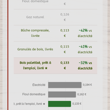
Fioul domestique
€
0,126
Gaz naturel
€
Bûche compressée,
0,113
-42%
vs
livrée
€
électricité
0,115
-41%
vs
Granulés de bois, livrés
€
électricité
Bois palettisé, prêt à
0,133
-32%
vs
l'emploi, livré ★
€
électricité