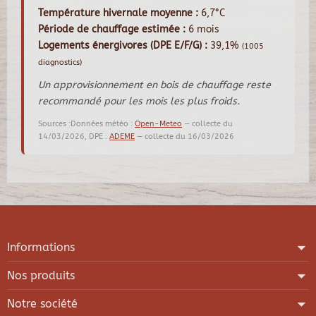
Température hivernale moyenne :
6,7°C
Période de chauffage estimée :
6 mois
Logements énergivores (DPE E/F/G) :
39,1%
(1005
diagnostics)
Un approvisionnement en bois de chauffage reste
recommandé pour les mois les plus froids.
Sources :Données météo :
Open-Meteo
— collecte du
14/03/2026, DPE :
ADEME
— collecte du 16/03/2026
Informations
Nos produits
Notre société