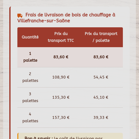
Frais de livraison de bois de chauffage à
Villefranche-sur-Saône
Prix du
Prix du transport
Quantité
transport TTC
/ palette
1
83,60 €
83,60 €
palette
2
108,90 €
54,45 €
palettes
3
135,30 €
45,10 €
palettes
4
157,30 €
39,33 €
palettes
Bon à savoir :
le coût de livraison par