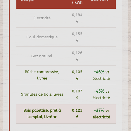
/ kWh
0,194
Électricité
€
0,155
Fioul domestique
€
0,126
Gaz naturel
€
Bûche compressée,
0,105
-46%
vs
livrée
€
électricité
0,107
-45%
vs
Granulés de bois, livrés
€
électricité
Bois palettisé, prêt à
0,123
-37%
vs
l'emploi, livré ★
€
électricité