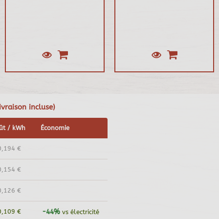
vraison incluse)
ût / kWh
Économie
0,194 €
0,154 €
0,126 €
0,109 €
-44%
vs électricité