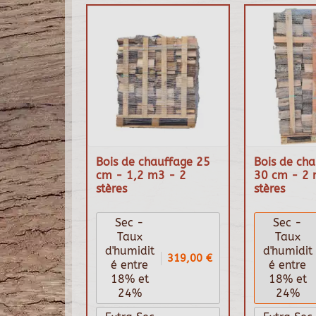
Bois de chauffage 25
Bois de cha
cm - 1,2 m3 - 2
30 cm - 2 
stères
stères
Sec -
Sec -
Taux
Taux
d'humidit
d'humidit
319,00 €
é entre
é entre
18% et
18% et
24%
24%