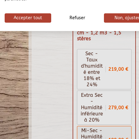
Accepter tout
Refuser
Non, ajuste
Bois de chauffage 50
cm - 1,2 m3 - 1,5
stères
Sec -
Taux
d'humidit
219,00 €
é entre
18% et
24%
Extra Sec
-
279,00 €
Humidité
inférieure
à 20%
Mi-Sec -
Humidité