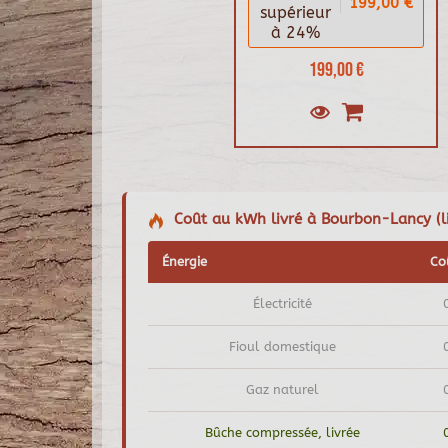
199,00 €
supérieur
à 24%
199,00 €
Coût au kWh livré à Bourbon-Lancy (li
Énergie
Co
Électricité
Fioul domestique
Gaz naturel
Bûche compressée, livrée