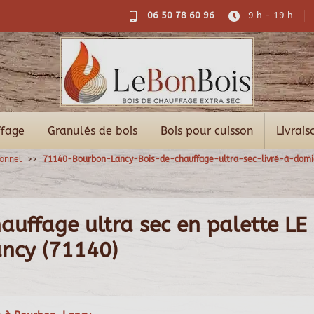
06 50 78 60 96
9 h - 19 h
ffage
Granulés de bois
Bois pour cuisson
Livrais
ionnel
71140-Bourbon-Lancy-Bois-de-chauffage-ultra-sec-livré-à-domic
auffage ultra sec en palette LE
ncy (71140)