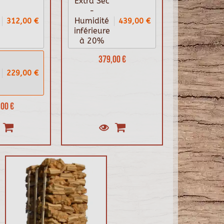
Extra Sec
-
312,00 €
439,00 €
Humidité
inférieure
à 20%
379,00 €
229,00 €
00 €