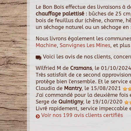
Le Bon Bois effectue des livraisons à
chauffage palettisé
: bûches de 25 cm,
bois de feuillus dur (chêne, charme, h
un séchage naturel ou un séchage en s
Nous livrons également les communes
Machine
,
Sanvignes Les Mines
, et plu
Voici les avis de nos clients, conce
Wilfried M
de
Cramans
, le
01/10/202
Très satisfait de ce second approvisi
protège bien l'ensemble. Et le service 
Claudia
de
Mantry
, le
15/08/2021
J'ai commandé pour la deuxième fois e
Serge
de
Quintigny
, le
19/10/2020
Livré rapidement, service impeccable e
Voir nos 199 avis clients certifiés