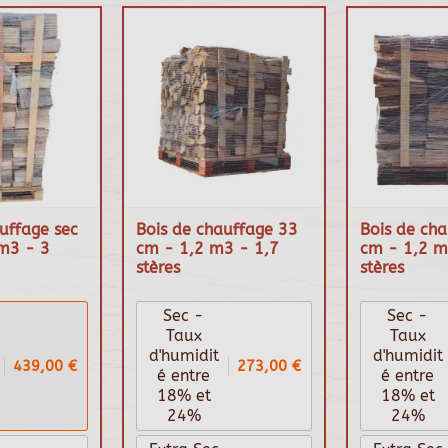
uffage sec
Bois de chauffage 33
Bois de ch
m3 - 3
cm - 1,2 m3 - 1,7
cm - 1,2 m
stères
stères
Sec -
Sec -
Taux
Taux
d'humidit
d'humidit
439,00 €
273,00 €
é entre
é entre
18% et
18% et
24%
24%