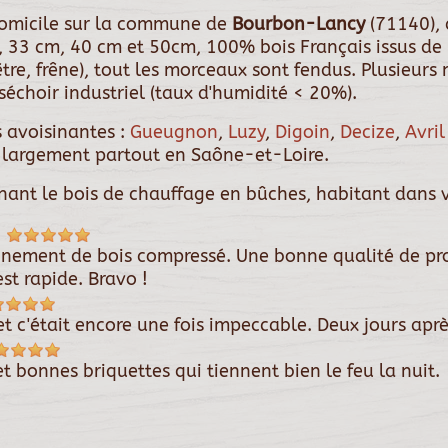
 domicile sur la commune de
Bourbon-Lancy
(71140),
 33 cm, 40 cm et 50cm, 100% bois Français issus de 
être, frêne), tout les morceaux sont fendus. Plusieu
échoir industriel (taux d'humidité < 20%).
 avoisinantes :
Gueugnon
,
Luzy
,
Digoin
,
Decize
,
Avril
s largement partout en Saône-et-Loire.
rnant le bois de chauffage en bûches, habitant dans v
4
onnement de bois compressé. Une bonne qualité de pro
est rapide. Bravo !
t c'était encore une fois impeccable. Deux jours apr
t bonnes briquettes qui tiennent bien le feu la nuit.