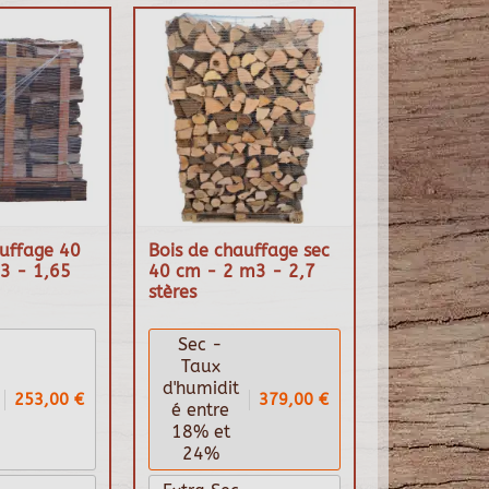
auffage 40
Bois de chauffage sec
3 - 1,65
40 cm - 2 m3 - 2,7
stères
Sec -
Taux
d'humidit
253,00 €
379,00 €
é entre
18% et
24%