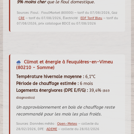
9% moins cher
que le fioul domestique.
Sources :Fioul : FioulMarket (80000) — tarif du 07/08/2026, Gaz
:
CRE
— tarif du 07/08/2026, Électricité :
EDF Tarif Bleu
— tarif du
07/08/2026, prix catalogue BDCE au 07/08/2026
Climat et énergie à Feuquières-en-Vimeu
(80210 - Somme)
Température hivernale moyenne :
6,1°C
Période de chauffage estimée :
6 mois
Logements énergivores (DPE E/F/G) :
39,4%
(869
diagnostics)
Un approvisionnement en bois de chauffage reste
recommandé pour les mois les plus froids.
Sources :Données météo :
Open-Meteo
— collecte du
28/02/2026, DPE :
ADEME
— collecte du 28/02/2026