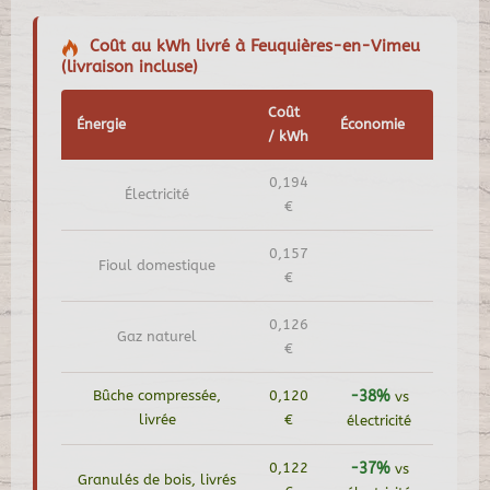
Coût au kWh livré à Feuquières-en-Vimeu
(livraison incluse)
Coût
Énergie
Économie
/ kWh
0,194
Électricité
€
0,157
Fioul domestique
€
0,126
Gaz naturel
€
Bûche compressée,
0,120
-38%
vs
livrée
€
électricité
0,122
-37%
vs
Granulés de bois, livrés