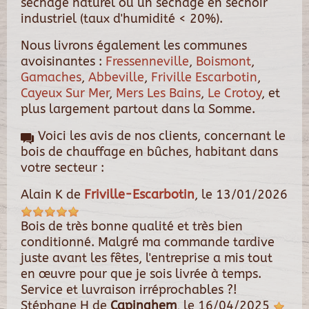
séchage naturel ou un séchage en séchoir
industriel (taux d'humidité < 20%).
Nous livrons également les communes
avoisinantes :
Fressenneville
,
Boismont
,
Gamaches
,
Abbeville
,
Friville Escarbotin
,
Cayeux Sur Mer
,
Mers Les Bains
,
Le Crotoy
, et
plus largement partout dans la Somme.
Voici les avis de nos clients, concernant le
bois de chauffage en bûches, habitant dans
votre secteur :
Alain K
de
Friville-Escarbotin
, le
13/01/2026
Bois de très bonne qualité et très bien
conditionné. Malgré ma commande tardive
juste avant les fêtes, l'entreprise a mis tout
en œuvre pour que je sois livrée à temps.
Service et luvraison irréprochables ?!
Stéphane H
de
Capinghem
, le
16/04/2025