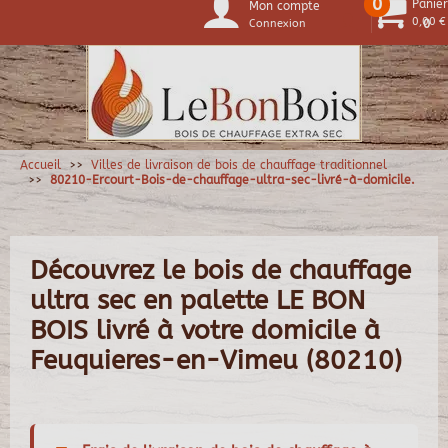
0
Panier
Mon compte
0,00 €
Connexion
0
Accueil
Villes de livraison de bois de chauffage traditionnel
80210-Ercourt-Bois-de-chauffage-ultra-sec-livré-à-domicile.
Découvrez le bois de chauffage
ultra sec en palette LE BON
BOIS livré à votre domicile à
Feuquieres-en-Vimeu (80210)