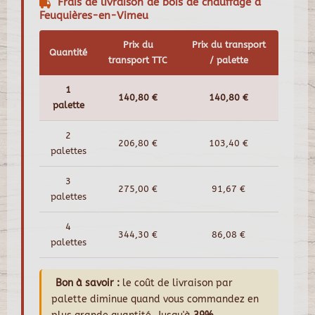
Frais de livraison de bois de chauffage à
Feuquières-en-Vimeu
Prix du
Prix du transport
Quantité
transport TTC
/ palette
1
140,80 €
140,80 €
palette
2
206,80 €
103,40 €
palettes
3
275,00 €
91,67 €
palettes
4
344,30 €
86,08 €
palettes
Bon à savoir :
le coût de livraison par
palette diminue quand vous commandez en