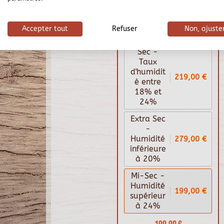
Bois de chauffage 50
cm - 1,2 m3 - 1,5
stères
Accepter tout
Refuser
Non, ajuste
Sec -
Taux
d'humidit
219,00 €
é entre
18% et
24%
Extra Sec
-
279,00 €
Humidité
inférieure
à 20%
Mi-Sec -
Humidité
199,00 €
supérieur
à 24%