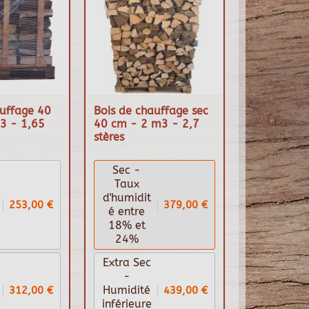
auffage 40
Bois de chauffage sec
3 - 1,65
40 cm - 2 m3 - 2,7
stères
Sec -
Taux
d'humidit
253,00 €
379,00 €
é entre
18% et
24%
Extra Sec
-
312,00 €
439,00 €
Humidité
inférieure