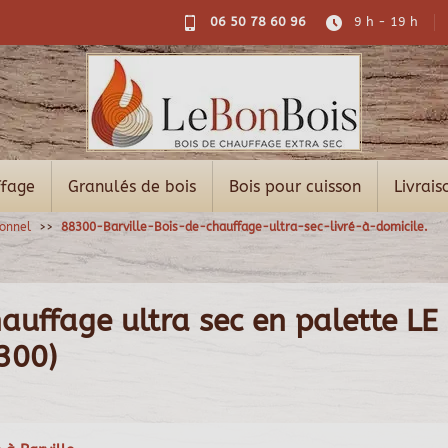
06 50 78 60 96
9 h - 19 h
ffage
Granulés de bois
Bois pour cuisson
Livrais
ionnel
88300-Barville-Bois-de-chauffage-ultra-sec-livré-à-domicile.
auffage ultra sec en palette LE
8300)