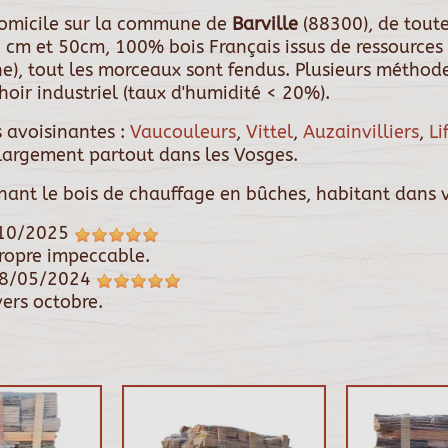
 domicile sur la commune de
Barville
(88300), de tou
 cm et 50cm, 100% bois Français issus de ressources 
êne), tout les morceaux sont fendus. Plusieurs métho
oir industriel (taux d'humidité < 20%).
 avoisinantes :
Vaucouleurs
,
Vittel
,
Auzainvilliers
,
Li
 largement partout dans les Vosges.
rnant le bois de chauffage en bûches, habitant dans v
10/2025
 propre impeccable.
8/05/2024
ers octobre.