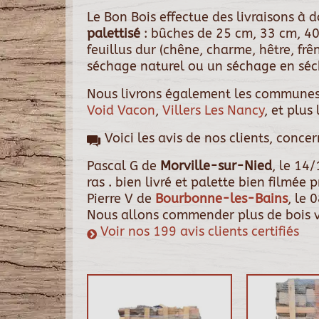
Le Bon Bois effectue des livraisons à
palettisé
: bûches de 25 cm, 33 cm, 40
feuillus dur (chêne, charme, hêtre, fr
séchage naturel ou un séchage en séch
Nous livrons également les communes
Void Vacon
,
Villers Les Nancy
, et plus
Voici les avis de nos clients, conce
Pascal G
de
Morville-sur-Nied
, le
14/
ras . bien livré et palette bien filmée
Pierre V
de
Bourbonne-les-Bains
, le
0
Nous allons commender plus de bois v
Voir nos 199 avis clients certifiés