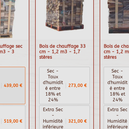
uffage sec
Bois de chauffage 33
Bois de ch
m3 - 3
cm - 1,2 m3 - 1,7
cm - 1,2 m
stères
stères
Sec -
Sec -
Taux
Taux
d'humidit
d'humidit
439,00 €
273,00 €
é entre
é entre
18% et
18% et
24%
24%
Extra Sec
Extra Sec
-
-
519,00 €
321,00 €
Humidité
Humidité
inférieure
inférieure