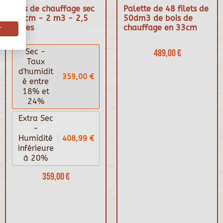
Bois de chauffage sec
Palette de 48 filets de
50 cm - 2 m3 - 2,5
50dm3 de bois de
stères
chauffage en 33cm
r
Sec -
489,00 €
Taux
d'humidit
359,00 €
é entre
18% et
24%
Extra Sec
-
408,99 €
Humidité
inférieure
à 20%
359,00 €