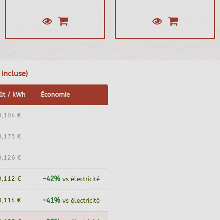
 incluse)
ût / kWh
Économie
0,194 €
0,173 €
0,126 €
0,112 €
-42%
vs électricité
0,114 €
-41%
vs électricité