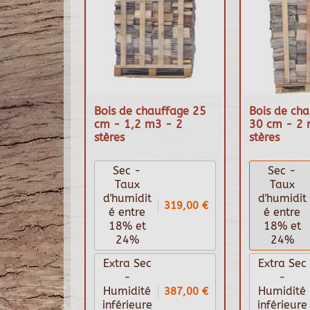
Bois de chauffage 25
Bois de cha
cm - 1,2 m3 - 2
30 cm - 2 
stères
stères
Sec -
Sec -
Taux
Taux
d'humidit
d'humidit
319,00 €
é entre
é entre
18% et
18% et
24%
24%
Extra Sec
Extra Sec
-
-
387,00 €
Humidité
Humidité
inférieure
inférieure