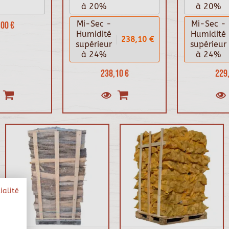
à 20%
à 20%
00 €
Mi-Sec -
Mi-Sec -
Humidité
Humidité
238,10 €
supérieur
supérieur
à 24%
à 24%
238,10 €
229,
ialité