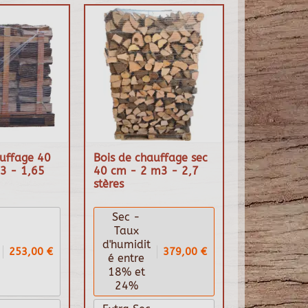
auffage 40
Bois de chauffage sec
3 - 1,65
40 cm - 2 m3 - 2,7
stères
Sec -
Taux
d'humidit
253,00 €
379,00 €
é entre
18% et
24%