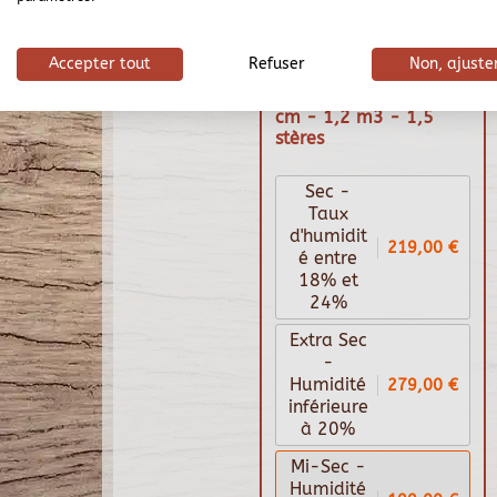
Accepter tout
Refuser
Non, ajuste
Bois de chauffage 50
cm - 1,2 m3 - 1,5
stères
Sec -
Taux
d'humidit
219,00 €
é entre
18% et
24%
Extra Sec
-
279,00 €
Humidité
inférieure
à 20%
Mi-Sec -
Humidité