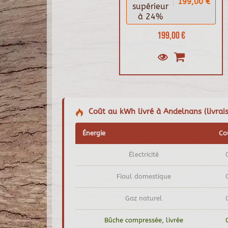
199,00 €
supérieur
à 24%
199,00 €
Coût au kWh livré à Andelnans (livrais
Énergie
Co
Électricité
Fioul domestique
Gaz naturel
Bûche compressée, livrée