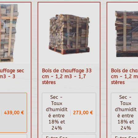
uffage sec
Bois de chauffage 33
Bois de ch
m3 - 3
cm - 1,2 m3 - 1,7
cm - 1,2 m
stères
stères
Sec -
Sec -
Taux
Taux
d'humidit
d'humidit
439,00 €
273,00 €
é entre
é entre
18% et
18% et
24%
24%