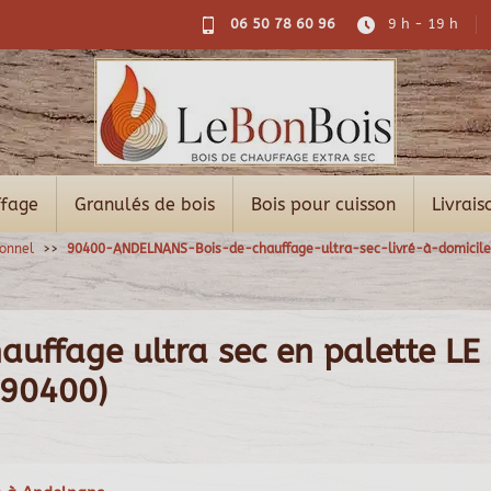
06 50 78 60 96
9 h - 19 h
ffage
Granulés de bois
Bois pour cuisson
Livrais
ionnel
90400-ANDELNANS-Bois-de-chauffage-ultra-sec-livré-à-domicile
auffage ultra sec en palette LE
(90400)