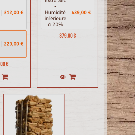
Extra Sec
-
312,00 €
439,00 €
Humidité
inférieure
à 20%
379,00 €
229,00 €
00 €