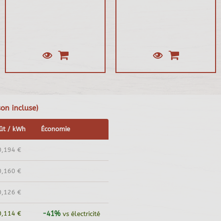
on incluse)
ût / kWh
Économie
0,194 €
0,160 €
0,126 €
0,114 €
-41%
vs électricité