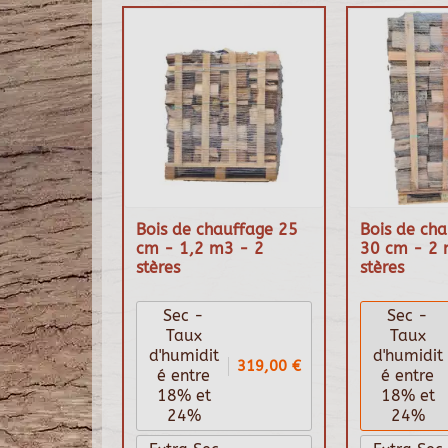
Bois de chauffage 25
Bois de cha
cm - 1,2 m3 - 2
30 cm - 2 
stères
stères
Sec -
Sec -
Taux
Taux
d'humidit
d'humidit
319,00 €
é entre
é entre
18% et
18% et
24%
24%