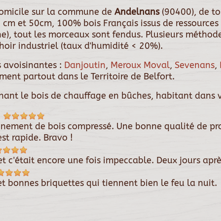
 domicile sur la commune de
Andelnans
(90400), de t
 cm et 50cm, 100% bois Français issus de ressources 
êne), tout les morceaux sont fendus. Plusieurs métho
oir industriel (taux d'humidité < 20%).
 avoisinantes :
Danjoutin
,
Meroux Moval
,
Sevenans
,
ement partout dans le Territoire de Belfort.
rnant le bois de chauffage en bûches, habitant dans v
4
onnement de bois compressé. Une bonne qualité de pro
est rapide. Bravo !
t c'était encore une fois impeccable. Deux jours apr
t bonnes briquettes qui tiennent bien le feu la nuit.