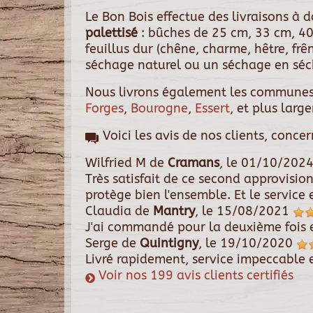
Le Bon Bois effectue des livraisons à
palettisé
: bûches de 25 cm, 33 cm, 40
feuillus dur (chêne, charme, hêtre, fr
séchage naturel ou un séchage en séch
Nous livrons également les communes
Forges
,
Bourogne
,
Essert
, et plus larg
Voici les avis de nos clients, conce
Wilfried M
de
Cramans
, le
01/10/202
Très satisfait de ce second approvisi
protège bien l'ensemble. Et le service 
Claudia
de
Mantry
, le
15/08/2021
J'ai commandé pour la deuxième fois e
Serge
de
Quintigny
, le
19/10/2020
Livré rapidement, service impeccable e
Voir nos 199 avis clients certifiés