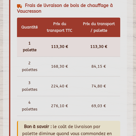
Frais de livraison de bois de chauffage à
Vaucresson
Prix du
Prix du transport
Quantité
transport TTC
/ palette
1
113,30 €
113,30 €
palette
2
168,30 €
84,15 €
palettes
3
224,40 €
74,80 €
palettes
4
276,10 €
69,03 €
palettes
Bon à savoir :
le coût de livraison par
palette diminue quand vous commandez en