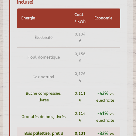
incluse)
Coût
Énergie
Économie
/ kWh
0,194
Électricité
€
0,156
Fioul domestique
€
0,126
Gaz naturel
€
Bûche compressée,
0,111
-43%
vs
livrée
€
électricité
0,114
-41%
vs
Granulés de bois, livrés
€
électricité
Bois palettisé, prêt à
0,131
-33%
vs