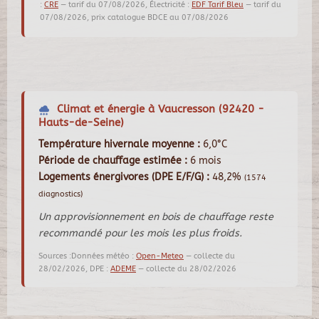
:
CRE
— tarif du 07/08/2026, Électricité :
EDF Tarif Bleu
— tarif du
07/08/2026, prix catalogue BDCE au 07/08/2026
Climat et énergie à Vaucresson (92420 -
Hauts-de-Seine)
Température hivernale moyenne :
6,0°C
Période de chauffage estimée :
6 mois
Logements énergivores (DPE E/F/G) :
48,2%
(1574
diagnostics)
Un approvisionnement en bois de chauffage reste
recommandé pour les mois les plus froids.
Sources :Données météo :
Open-Meteo
— collecte du
28/02/2026, DPE :
ADEME
— collecte du 28/02/2026