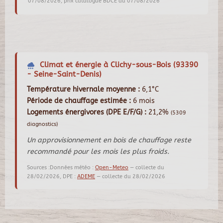
07/08/2026, prix catalogue BDCE au 07/08/2026
Climat et énergie à Clichy-sous-Bois (93390
- Seine-Saint-Denis)
Température hivernale moyenne :
6,1°C
Période de chauffage estimée :
6 mois
Logements énergivores (DPE E/F/G) :
21,2%
(5309
diagnostics)
Un approvisionnement en bois de chauffage reste
recommandé pour les mois les plus froids.
Sources :Données météo :
Open-Meteo
— collecte du
28/02/2026, DPE :
ADEME
— collecte du 28/02/2026