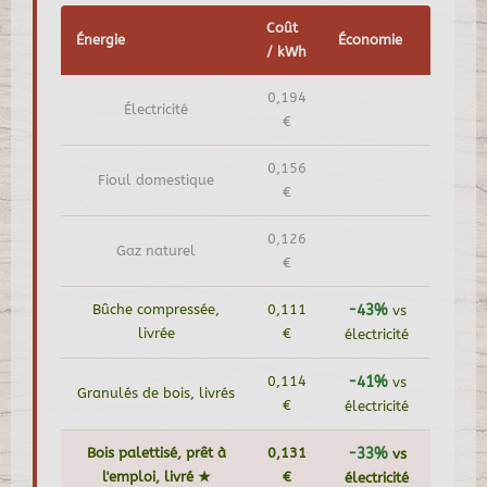
Coût
Énergie
Économie
/ kWh
0,194
Électricité
€
0,156
Fioul domestique
€
0,126
Gaz naturel
€
Bûche compressée,
0,111
-43%
vs
livrée
€
électricité
0,114
-41%
vs
Granulés de bois, livrés
€
électricité
Bois palettisé, prêt à
0,131
-33%
vs
l'emploi, livré ★
€
électricité