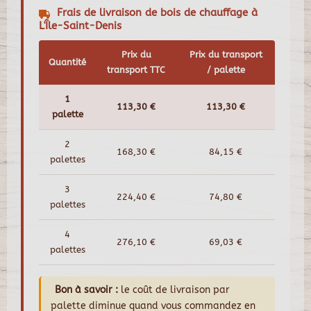
Frais de livraison de bois de chauffage à
L'Île-Saint-Denis
Prix du
Prix du transport
Quantité
transport TTC
/ palette
1
113,30 €
113,30 €
palette
2
168,30 €
84,15 €
palettes
3
224,40 €
74,80 €
palettes
4
276,10 €
69,03 €
palettes
Bon à savoir :
le coût de livraison par
palette diminue quand vous commandez en