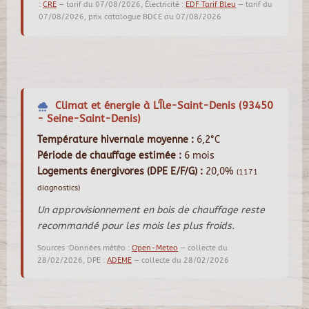
:
CRE
— tarif du 07/08/2026, Électricité :
EDF Tarif Bleu
— tarif du
07/08/2026, prix catalogue BDCE au 07/08/2026
Climat et énergie à L'Île-Saint-Denis (93450
- Seine-Saint-Denis)
Température hivernale moyenne :
6,2°C
Période de chauffage estimée :
6 mois
Logements énergivores (DPE E/F/G) :
20,0%
(1171
diagnostics)
Un approvisionnement en bois de chauffage reste
recommandé pour les mois les plus froids.
Sources :Données météo :
Open-Meteo
— collecte du
28/02/2026, DPE :
ADEME
— collecte du 28/02/2026