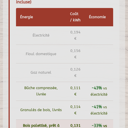
incluse)
Coût
Énergie
Économie
/ kWh
0,194
Électricité
€
0,156
Fioul domestique
€
0,126
Gaz naturel
€
Bûche compressée,
0,111
-43%
vs
livrée
€
électricité
0,114
-41%
vs
Granulés de bois, livrés
€
électricité
Bois palettisé, prêt à
0,131
-33%
vs