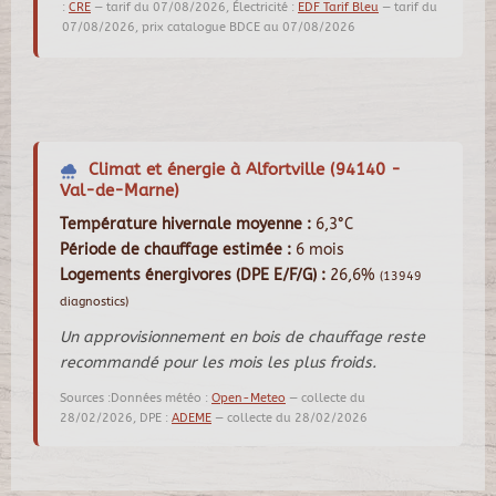
:
CRE
— tarif du 07/08/2026, Électricité :
EDF Tarif Bleu
— tarif du
07/08/2026, prix catalogue BDCE au 07/08/2026
Climat et énergie à Alfortville (94140 -
Val-de-Marne)
Température hivernale moyenne :
6,3°C
Période de chauffage estimée :
6 mois
Logements énergivores (DPE E/F/G) :
26,6%
(13949
diagnostics)
Un approvisionnement en bois de chauffage reste
recommandé pour les mois les plus froids.
Sources :Données météo :
Open-Meteo
— collecte du
28/02/2026, DPE :
ADEME
— collecte du 28/02/2026