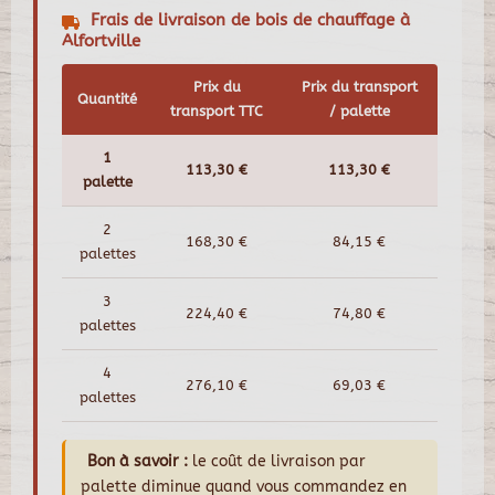
Frais de livraison de bois de chauffage à
Alfortville
Prix du
Prix du transport
Quantité
transport TTC
/ palette
1
113,30 €
113,30 €
palette
2
168,30 €
84,15 €
palettes
3
224,40 €
74,80 €
palettes
4
276,10 €
69,03 €
palettes
Bon à savoir :
le coût de livraison par
palette diminue quand vous commandez en