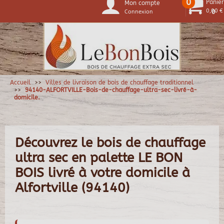
0
Panier
Mon compte
0,00 €
Connexion
0
Accueil
Villes de livraison de bois de chauffage traditionnel
94140-ALFORTVILLE-Bois-de-chauffage-ultra-sec-livré-à-
domicile.
Découvrez le bois de chauffage
ultra sec en palette LE BON
BOIS livré à votre domicile à
Alfortville (94140)