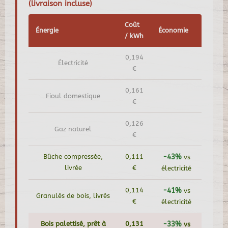
(livraison incluse)
Coût
Énergie
Économie
/ kWh
0,194
Électricité
€
0,161
Fioul domestique
€
0,126
Gaz naturel
€
Bûche compressée,
0,111
-43%
vs
livrée
€
électricité
0,114
-41%
vs
Granulés de bois, livrés
€
électricité
Bois palettisé, prêt à
0,131
-33%
vs