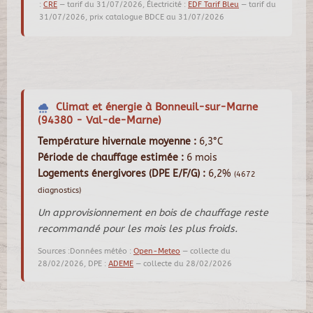
:
CRE
— tarif du 31/07/2026, Électricité :
EDF Tarif Bleu
— tarif du
31/07/2026, prix catalogue BDCE au 31/07/2026
Climat et énergie à Bonneuil-sur-Marne
(94380 - Val-de-Marne)
Température hivernale moyenne :
6,3°C
Période de chauffage estimée :
6 mois
Logements énergivores (DPE E/F/G) :
6,2%
(4672
diagnostics)
Un approvisionnement en bois de chauffage reste
recommandé pour les mois les plus froids.
Sources :Données météo :
Open-Meteo
— collecte du
28/02/2026, DPE :
ADEME
— collecte du 28/02/2026