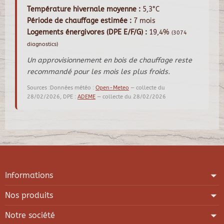
Température hivernale moyenne :
5,3°C
Période de chauffage estimée :
7 mois
Logements énergivores (DPE E/F/G) :
19,4%
(3074
diagnostics)
Un approvisionnement en bois de chauffage reste
recommandé pour les mois les plus froids.
Sources :Données météo :
Open-Meteo
— collecte du
28/02/2026, DPE :
ADEME
— collecte du 28/02/2026
Informations
Nos produits
Notre société