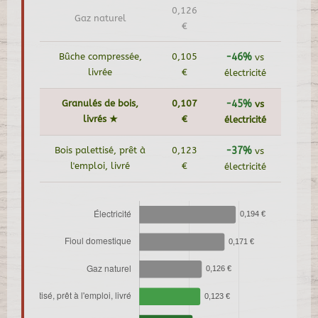
0,126
Gaz naturel
€
Bûche compressée,
0,105
-46%
vs
livrée
€
électricité
Granulés de bois,
0,107
-45%
vs
livrés ★
€
électricité
Bois palettisé, prêt à
0,123
-37%
vs
l'emploi, livré
€
électricité