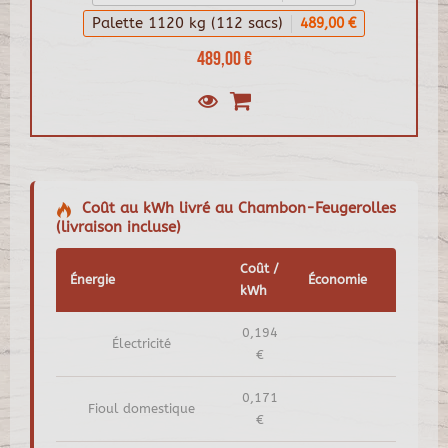
Palette 1120 kg (112 sacs)
489,00 €
489,00 €
Coût au kWh livré au Chambon-Feugerolles
(livraison incluse)
Coût /
Énergie
Économie
kWh
0,194
Électricité
€
0,171
Fioul domestique
€