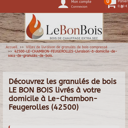
0
Panier
Mon compte
0,00 €
Connexion
0
Accueil
Villes de livraison de granulés de bois compressé
42500-LE-CHAMBON-FEUGEROLLES-Livraison-à-domicile-de-
sacs-de-granulés-de-bois.
Découvrez les granulés de bois
LE BON BOIS livrés à votre
domicile à Le-Chambon-
Feugerolles (42500)