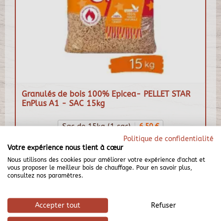
Granulés de bois 100% Epicea- PELLET STAR
EnPlus A1 - SAC 15kg
Sac de 15kg (1 sac)
6,50 €
Politique de confidentialité
1/2 palette 495kg (33 sacs) -
209,00 €
Votre expérience nous tient à cœur
SPECIAL VL (PTAC 3.5t)
Nous utilisons des cookies pour améliorer votre expérience d'achat et
1/2 palette 540 kg (36 sacs)
229,00 €
vous proposer le meilleur bois de chauffage. Pour en savoir plus,
consultez nos paramètres.
3/4 de palette 780 kg (52 sacs)
329,00 €
Palette 990 kg (66 sacs)
409,00 €
Accepter tout
Refuser
Palette 1080 kg (72 sacs)
439,00 €