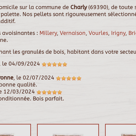
 domicile sur la commune de
Charly
(69390), de toute
palette. Nos pellets sont rigoureusement sélectionnés
dditif.
 avoisinantes :
Millery
,
Vernaison
,
Vourles
,
Irigny
,
Br
ne.
rnant les granulés de bois, habitant dans votre secteu
, le
04/09/2024
ronne
, le
02/07/2024
 bonne qualité.
le
12/03/2024
onditionnée. Bois parfait.