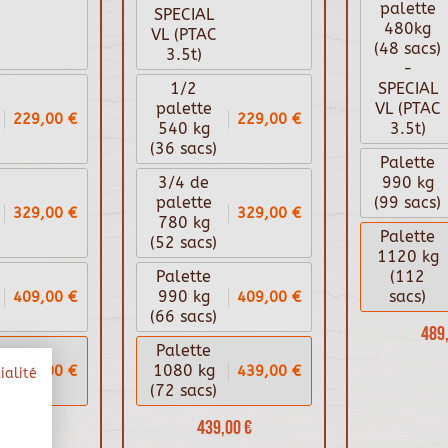
palette
SPECIAL
480kg
VL (PTAC
(48 sacs)
3.5t)
-
1/2
SPECIAL
palette
VL (PTAC
229,00 €
229,00 €
540 kg
3.5t)
(36 sacs)
Palette
3/4 de
990 kg
palette
(99 sacs)
329,00 €
329,00 €
780 kg
Palette
(52 sacs)
1120 kg
Palette
(112
409,00 €
409,00 €
990 kg
sacs)
(66 sacs)
489,
Palette
439,00 €
439,00 €
1080 kg
ialité
(72 sacs)
00 €
439,00 €