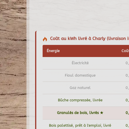
Coût au kWh livré à Charly (livraison i
Énergie
Coû
Électricité
0
Fioul domestique
0
Gaz naturel
0
Bûche compressée, livrée
0
Granulés de bois, livrés ★
0
Bois palettisé, prêt à l'emploi, livré
0