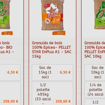
 bois
Granulés de bois
Granulés de
a- BIO
100% Epicea- PELLET
100% Epice
lus A1 -
STAR EnPlus A1 - SAC
PELLET EnP
15kg
SAC 10kg
Sac de
Sac de
6,50 €
6,50 €
15kg (1
10kg (1
sac)
sac)
1/2
1/4 de
palette
palette
495kg
(24 sacs)
(33 sacs)
209,00 €
209,00 €
1/2
-