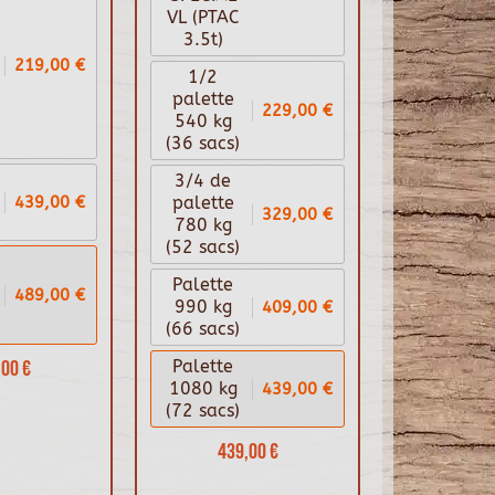
VL (PTAC
3.5t)
219,00 €
1/2
palette
229,00 €
540 kg
(36 sacs)
3/4 de
439,00 €
palette
329,00 €
780 kg
(52 sacs)
Palette
489,00 €
409,00 €
990 kg
(66 sacs)
00 €
Palette
439,00 €
1080 kg
(72 sacs)
439,00 €