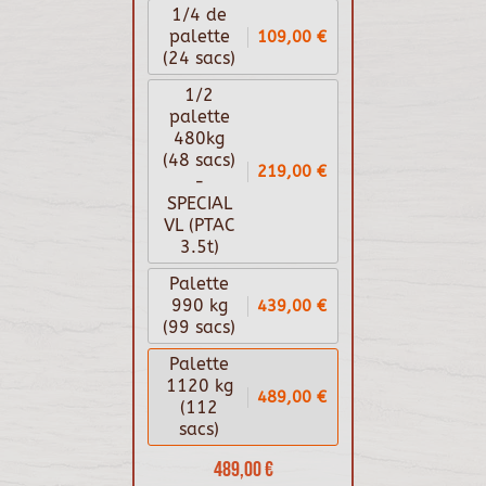
1/4 de
109,00 €
palette
(24 sacs)
1/2
palette
480kg
(48 sacs)
219,00 €
-
SPECIAL
VL (PTAC
3.5t)
Palette
439,00 €
990 kg
(99 sacs)
Palette
1120 kg
489,00 €
(112
sacs)
489,00 €