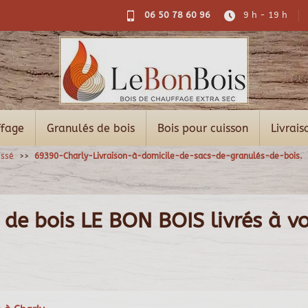
06 50 78 60 96
9 h - 19 h
ffage
Granulés de bois
Bois pour cuisson
Livrais
essé
69390-Charly-Livraison-à-domicile-de-sacs-de-granulés-de-bois.
 de bois LE BON BOIS livrés à vo