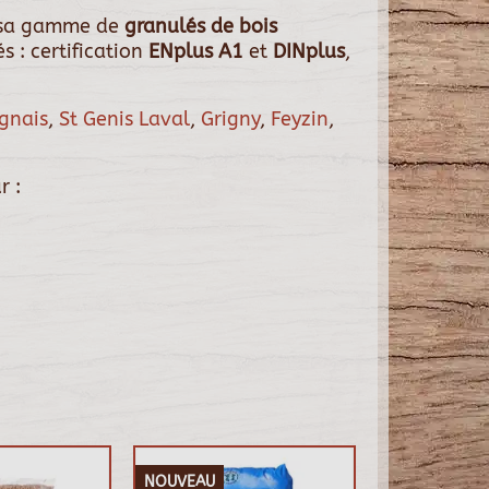
 sa gamme de
granulés de bois
 : certification
ENplus A1
et
DINplus
,
ignais
,
St Genis Laval
,
Grigny
,
Feyzin
,
r :
NOUVEAU