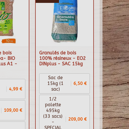
 bois
Granulés de bois
a- BIO
100% résineux - EO2
lus A1 -
DINplus - SAC 15kg
Sac de
6,50 €
15kg (1
4,99 €
sac)
1/2
palette
109,00 €
495kg
(33 sacs)
209,00 €
-
SPECIAL