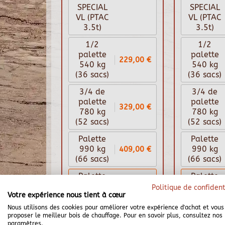
SPECIAL
SPECIAL
VL (PTAC
VL (PTAC
3.5t)
3.5t)
1/2
1/2
palette
palette
229,00 €
540 kg
540 kg
(36 sacs)
(36 sacs)
3/4 de
3/4 de
palette
palette
329,00 €
780 kg
780 kg
(52 sacs)
(52 sacs)
Palette
Palette
409,00 €
990 kg
990 kg
(66 sacs)
(66 sacs)
Palette
Palette
439,00 €
1080 kg
1080 kg
Politique de confident
Votre expérience nous tient à cœur
(72 sacs)
(72 sacs)
Nous utilisons des cookies pour améliorer votre expérience d'achat et vous
439,00 €
439,
proposer le meilleur bois de chauffage. Pour en savoir plus, consultez nos
paramètres.