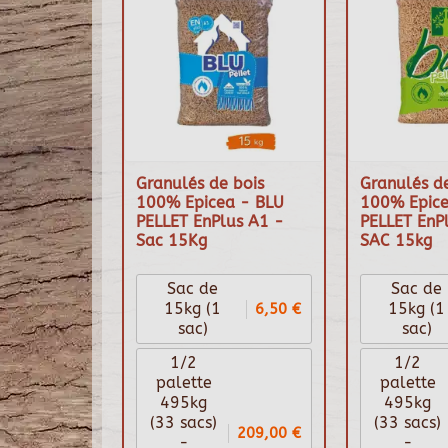
Granulés de bois
Granulés de
100% Epicea - BLU
100% Epice
PELLET EnPlus A1 -
PELLET EnP
Sac 15Kg
SAC 15kg
Sac de
Sac de
6,50 €
15kg (1
15kg (1
sac)
sac)
1/2
1/2
palette
palette
495kg
495kg
(33 sacs)
(33 sacs)
209,00 €
-
-