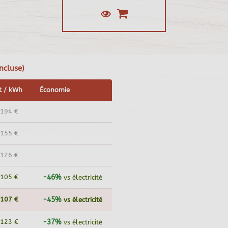
ncluse)
t / kWh
Économie
,194 €
,155 €
,126 €
,105 €
-46%
vs électricité
,107 €
-45%
vs électricité
,123 €
-37%
vs électricité