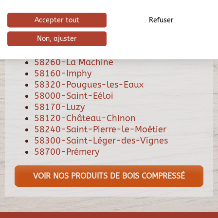
58600-Fourchambault
58600-Garchizy
Accepter tout
Refuser
58180-Marzy
Non, ajuster
58500-Clamecy
58660-Coulanges-lés-Nevers
58260-La Machine
58160-Imphy
58320-Pougues-les-Eaux
58000-Saint-Eéloi
58170-Luzy
58120-Château-Chinon
58240-Saint-Pierre-le-Moétier
58300-Saint-Léger-des-Vignes
58700-Prémery
VOIR NOS PRODUITS DE BOIS COMPRESSÉ