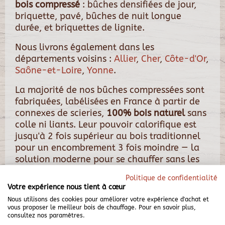
bois compressé
: bûches densifiées de jour,
briquette, pavé, bûches de nuit longue
durée, et briquettes de lignite.
Nous livrons également dans les
départements voisins :
Allier
,
Cher
,
Côte-d'Or
,
Saône-et-Loire
,
Yonne
.
La majorité de nos bûches compressées sont
fabriquées, labélisées en France à partir de
connexes de scieries,
100% bois naturel
sans
colle ni liants. Leur pouvoir calorifique est
jusqu'à 2 fois supérieur au bois traditionnel
pour un encombrement 3 fois moindre — la
solution moderne pour se chauffer sans les
inconvénients du bois classique.
Politique de confidentialité
Votre expérience nous tient à cœur
Nous utilisons des cookies pour améliorer votre expérience d'achat et
58300-Decize
vous proposer le meilleur bois de chauffage. Pour en savoir plus,
consultez nos paramètres.
58400-La Charité-sur-Loire