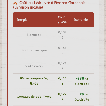
Coût au kWh livré à Fère-en-Tardenois
(livraison incluse)
Coût
Énergie
Économie
/ kWh
0,194
Électricité
€
0,159
Fioul domestique
€
0,126
Gaz naturel
€
Bûche compressée,
0,120
-38%
vs
livrée
€
électricité
0,122
-37%
vs
Granulés de bois, livrés
€
électricité