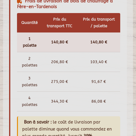
Frais de livraison de bois de chauffage à
Fère-en-Tardenois
Prix du
Prix du transport
Quantité
transport TTC
/ palette
1
140,80 €
140,80 €
palette
2
206,80 €
103,40 €
palettes
3
275,00 €
91,67 €
palettes
4
344,30 €
86,08 €
palettes
Bon à savoir :
le coût de livraison par
palette diminue quand vous commandez en