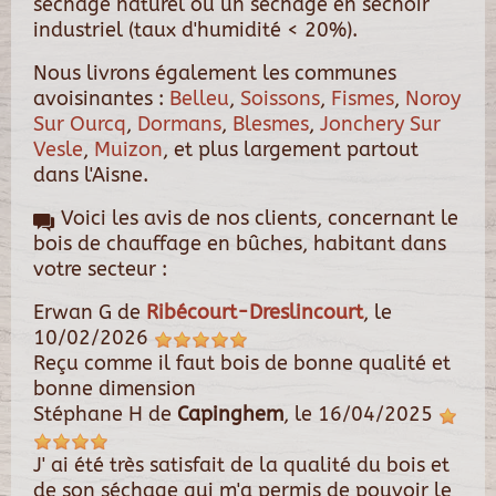
séchage naturel ou un séchage en séchoir
industriel (taux d'humidité < 20%).
Nous livrons également les communes
avoisinantes :
Belleu
,
Soissons
,
Fismes
,
Noroy
Sur Ourcq
,
Dormans
,
Blesmes
,
Jonchery Sur
Vesle
,
Muizon
, et plus largement partout
dans l'Aisne.
Voici les avis de nos clients, concernant le
bois de chauffage en bûches, habitant dans
votre secteur :
Erwan G
de
Ribécourt-Dreslincourt
, le
10/02/2026
Reçu comme il faut bois de bonne qualité et
bonne dimension
Stéphane H
de
Capinghem
, le
16/04/2025
J' ai été très satisfait de la qualité du bois et
de son séchage qui m'a permis de pouvoir le