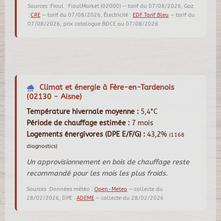
Sources :Fioul : FioulMarket (02000) — tarif du 07/08/2026, Gaz
:
CRE
— tarif du 07/08/2026, Électricité :
EDF Tarif Bleu
— tarif du
07/08/2026, prix catalogue BDCE au 07/08/2026
Climat et énergie à Fère-en-Tardenois
(02130 - Aisne)
Température hivernale moyenne :
5,4°C
Période de chauffage estimée :
7 mois
Logements énergivores (DPE E/F/G) :
43,2%
(1168
diagnostics)
Un approvisionnement en bois de chauffage reste
recommandé pour les mois les plus froids.
Sources :Données météo :
Open-Meteo
— collecte du
28/02/2026, DPE :
ADEME
— collecte du 28/02/2026