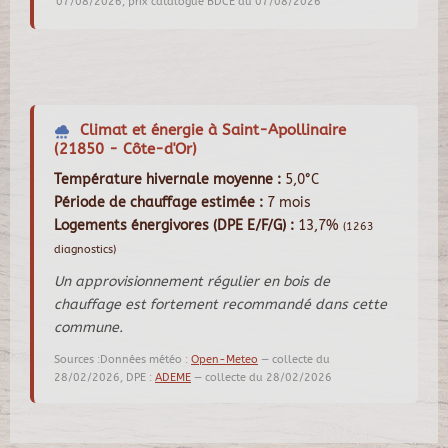
07/08/2026, prix catalogue BDCE au 07/08/2026
Climat et énergie à Saint-Apollinaire
(21850 - Côte-d'Or)
Température hivernale moyenne :
5,0°C
Période de chauffage estimée :
7 mois
Logements énergivores (DPE E/F/G) :
13,7%
(1263
diagnostics)
Un approvisionnement régulier en bois de
chauffage est fortement recommandé dans cette
commune.
Sources :Données météo :
Open-Meteo
— collecte du
28/02/2026, DPE :
ADEME
— collecte du 28/02/2026