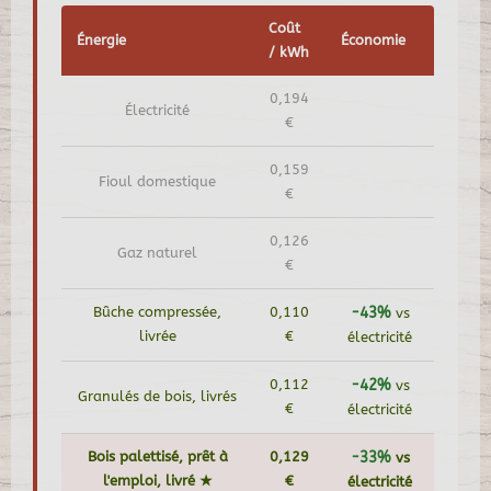
Coût
Énergie
Économie
/ kWh
0,194
Électricité
€
0,159
Fioul domestique
€
0,126
Gaz naturel
€
Bûche compressée,
0,110
-43%
vs
livrée
€
électricité
0,112
-42%
vs
Granulés de bois, livrés
€
électricité
Bois palettisé, prêt à
0,129
-33%
vs
l'emploi, livré ★
€
électricité