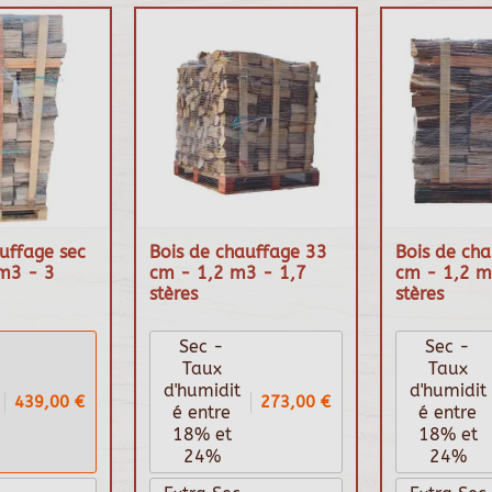
uffage sec
Bois de chauffage 33
Bois de ch
m3 - 3
cm - 1,2 m3 - 1,7
cm - 1,2 m
stères
stères
Sec -
Sec -
Taux
Taux
d'humidit
d'humidit
439,00 €
273,00 €
é entre
é entre
18% et
18% et
24%
24%