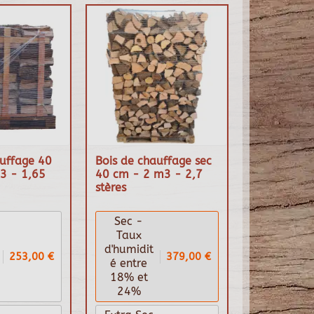
auffage 40
Bois de chauffage sec
3 - 1,65
40 cm - 2 m3 - 2,7
stères
Sec -
Taux
d'humidit
253,00 €
379,00 €
é entre
18% et
24%