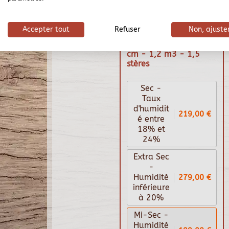
Accepter tout
Refuser
Non, ajuste
Bois de chauffage 50
cm - 1,2 m3 - 1,5
stères
Sec -
Taux
d'humidit
219,00 €
é entre
18% et
24%
Extra Sec
-
279,00 €
Humidité
inférieure
à 20%
Mi-Sec -
Humidité