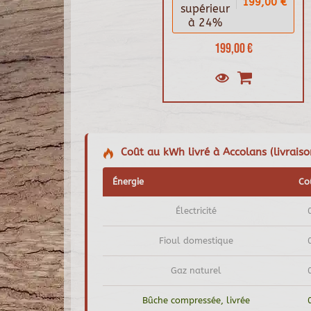
199,00 €
supérieur
à 24%
199,00 €
Coût au kWh livré à Accolans (livraiso
Énergie
Co
Électricité
Fioul domestique
Gaz naturel
Bûche compressée, livrée