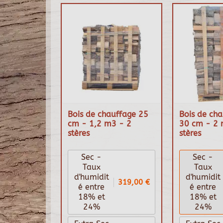
Bois de chauffage 25
Bois de cha
cm - 1,2 m3 - 2
30 cm - 2 
stères
stères
Sec -
Sec -
Taux
Taux
d'humidit
d'humidit
319,00 €
é entre
é entre
18% et
18% et
24%
24%