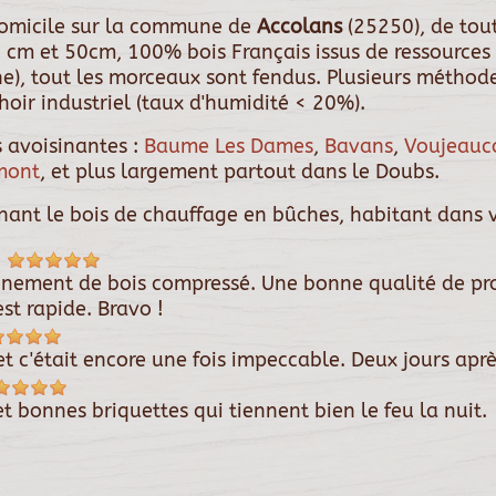
 domicile sur la commune de
Accolans
(25250), de to
 cm et 50cm, 100% bois Français issus de ressources 
êne), tout les morceaux sont fendus. Plusieurs métho
oir industriel (taux d'humidité < 20%).
 avoisinantes :
Baume Les Dames
,
Bavans
,
Voujeauc
mont
, et plus largement partout dans le Doubs.
rnant le bois de chauffage en bûches, habitant dans v
4
onnement de bois compressé. Une bonne qualité de pro
est rapide. Bravo !
t c'était encore une fois impeccable. Deux jours apr
t bonnes briquettes qui tiennent bien le feu la nuit.