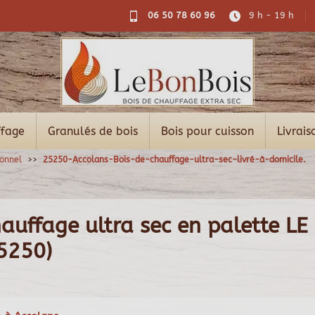
06 50 78 60 96
9 h - 19 h
ffage
Granulés de bois
Bois pour cuisson
Livrais
ionnel
25250-Accolans-Bois-de-chauffage-ultra-sec-livré-à-domicile.
auffage ultra sec en palette LE
5250)