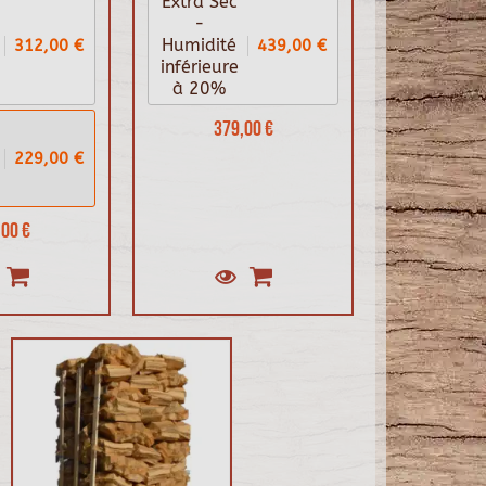
Extra Sec
-
312,00 €
439,00 €
Humidité
inférieure
à 20%
379,00 €
229,00 €
00 €