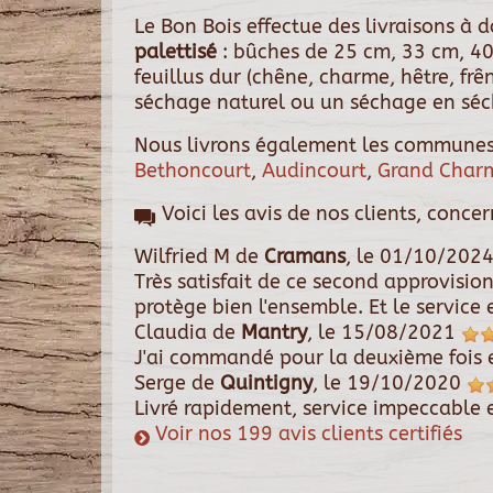
Le Bon Bois effectue des livraisons à
palettisé
: bûches de 25 cm, 33 cm, 40
feuillus dur (chêne, charme, hêtre, fr
séchage naturel ou un séchage en séch
Nous livrons également les communes
Bethoncourt
,
Audincourt
,
Grand Char
Voici les avis de nos clients, conce
Wilfried M
de
Cramans
, le
01/10/202
Très satisfait de ce second approvisi
protège bien l'ensemble. Et le service 
Claudia
de
Mantry
, le
15/08/2021
J'ai commandé pour la deuxième fois e
Serge
de
Quintigny
, le
19/10/2020
Livré rapidement, service impeccable e
Voir nos 199 avis clients certifiés