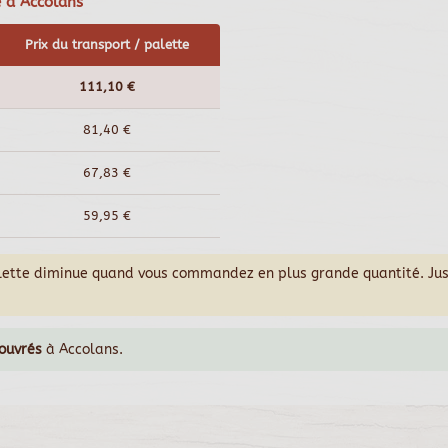
e à Accolans
Prix du transport / palette
111,10 €
81,40 €
67,83 €
59,95 €
alette diminue quand vous commandez en plus grande quantité. Ju
 ouvrés
à Accolans.