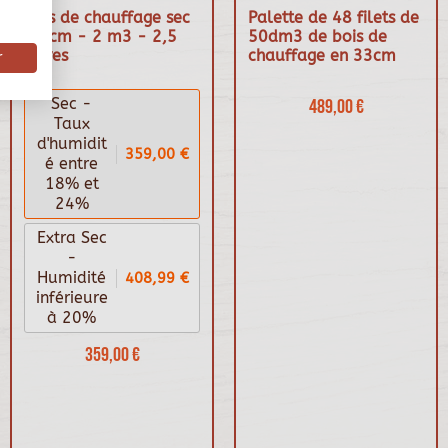
Bois de chauffage sec
Palette de 48 filets de
50 cm - 2 m3 - 2,5
50dm3 de bois de
stères
chauffage en 33cm
r
Sec -
489,00 €
Taux
d'humidit
359,00 €
é entre
18% et
24%
Extra Sec
-
408,99 €
Humidité
inférieure
à 20%
359,00 €