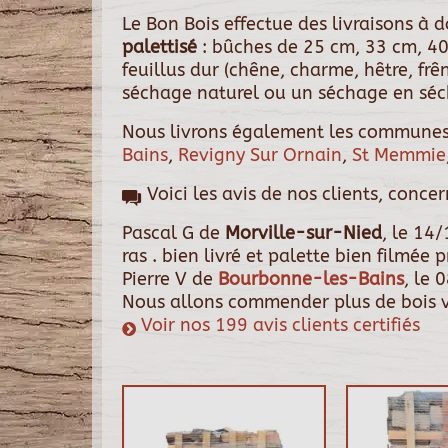
Le Bon Bois effectue des livraisons à
palettisé
: bûches de 25 cm, 33 cm, 40
feuillus dur (chêne, charme, hêtre, fr
séchage naturel ou un séchage en séch
Nous livrons également les communes
Bains
,
Revigny Sur Ornain
,
St Memmie
Voici les avis de nos clients, conce
Pascal G
de
Morville-sur-Nied
, le
14/
ras . bien livré et palette bien filmée
Pierre V
de
Bourbonne-les-Bains
, le
0
Nous allons commender plus de bois v
Voir nos 199 avis clients certifiés