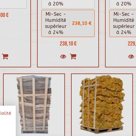
à 20%
à 20%
00 €
Mi-Sec -
Mi-Sec -
Humidité
Humidité
238,10 €
supérieur
supérieur
à 24%
à 24%
238,10 €
229,
ialité