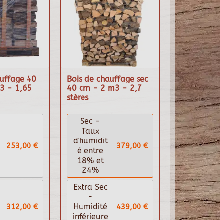
auffage 40
Bois de chauffage sec
3 - 1,65
40 cm - 2 m3 - 2,7
stères
Sec -
Taux
d'humidit
253,00 €
379,00 €
é entre
18% et
24%
Extra Sec
-
312,00 €
439,00 €
Humidité
inférieure