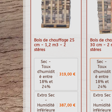
Bois de chauffage 25
Bois de cha
cm - 1,2 m3 - 2
30 cm - 2 
stères
stères
Sec -
Sec -
Taux
Taux
d'humidit
d'humidit
319,00 €
é entre
é entre
18% et
18% et
24%
24%
Extra Sec
Extra Sec
-
-
387,00 €
Humidité
Humidité
inférieure
inférieure