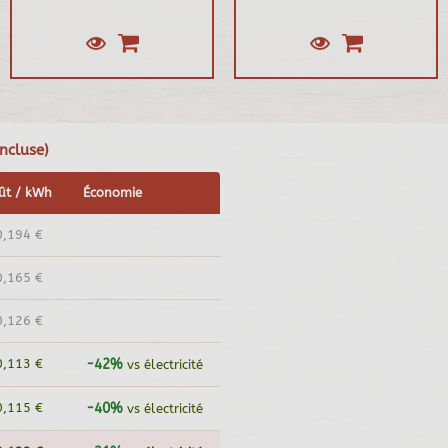
ncluse)
ût / kWh
Économie
0,194 €
0,165 €
0,126 €
0,113 €
-42%
vs électricité
0,115 €
-40%
vs électricité