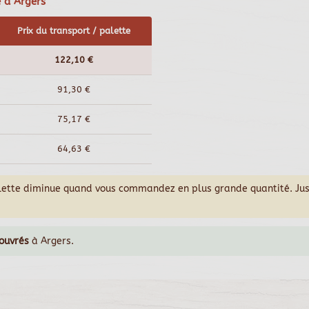
e à Argers
Prix du transport / palette
122,10 €
91,30 €
75,17 €
64,63 €
alette diminue quand vous commandez en plus grande quantité. Ju
 ouvrés
à Argers.