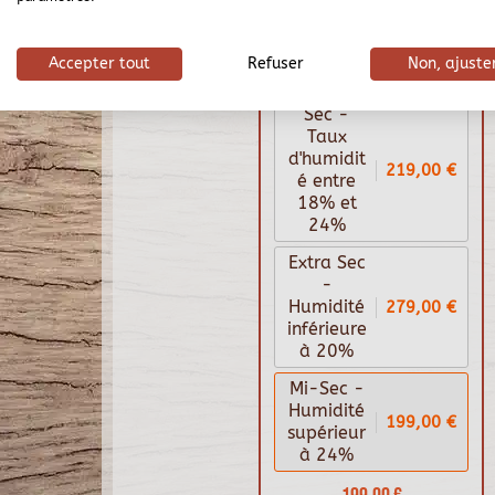
Bois de chauffage 50
cm - 1,2 m3 - 1,5
stères
Accepter tout
Refuser
Non, ajuste
Sec -
Taux
d'humidit
219,00 €
é entre
18% et
24%
Extra Sec
-
279,00 €
Humidité
inférieure
à 20%
Mi-Sec -
Humidité
199,00 €
supérieur
à 24%