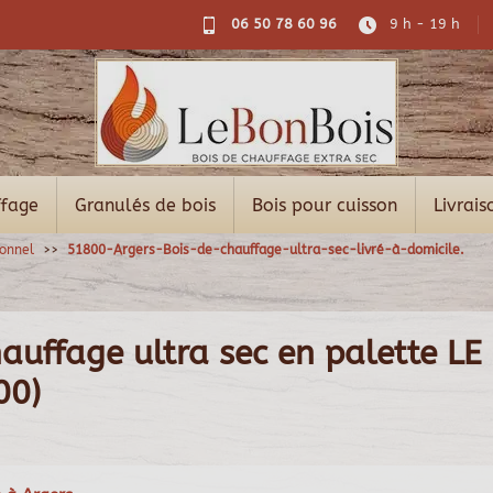
06 50 78 60 96
9 h - 19 h
ffage
Granulés de bois
Bois pour cuisson
Livrais
ionnel
51800-Argers-Bois-de-chauffage-ultra-sec-livré-à-domicile.
auffage ultra sec en palette LE
00)