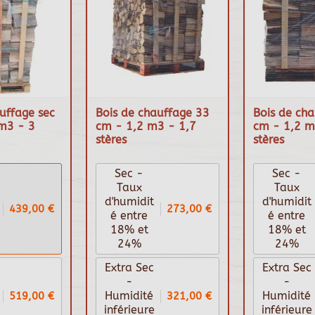
uffage sec
Bois de chauffage 33
Bois de ch
m3 - 3
cm - 1,2 m3 - 1,7
cm - 1,2 m
stères
stères
Sec -
Sec -
Taux
Taux
d'humidit
d'humidit
439,00 €
273,00 €
é entre
é entre
18% et
18% et
24%
24%
Extra Sec
Extra Sec
-
-
519,00 €
321,00 €
Humidité
Humidité
inférieure
inférieure