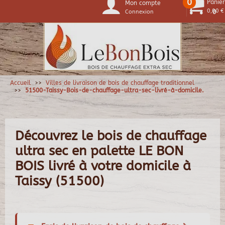
0
Panier
Mon compte
0,00 €
Connexion
0
Accueil
Villes de livraison de bois de chauffage traditionnel
51500-Taissy-Bois-de-chauffage-ultra-sec-livré-à-domicile.
Découvrez le bois de chauffage
ultra sec en palette LE BON
BOIS livré à votre domicile à
Taissy (51500)