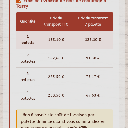
Frais de livraison de bois de chauffage à
Taissy
Prix du
Prix du transport
Quantité
transport TTC
/ palette
1
122,10 €
122,10 €
palette
2
182,60 €
91,30 €
palettes
3
225,50 €
75,17 €
palettes
4
258,50 €
64,63 €
palettes
Bon à savoir :
le coût de livraison par
palette diminue quand vous commandez en