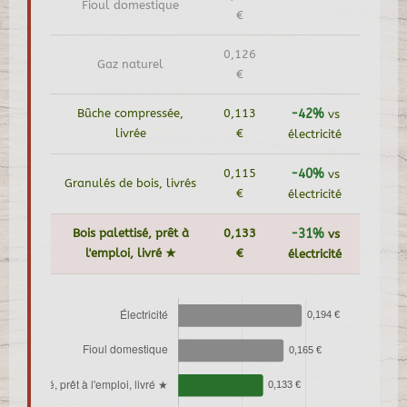
Fioul domestique
€
0,126
Gaz naturel
€
Bûche compressée,
0,113
-42%
vs
livrée
€
électricité
0,115
-40%
vs
Granulés de bois, livrés
€
électricité
Bois palettisé, prêt à
0,133
-31%
vs
l'emploi, livré ★
€
électricité