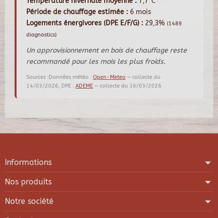
Température hivernale moyenne :
7,7°C
Période de chauffage estimée :
6 mois
Logements énergivores (DPE E/F/G) :
29,3%
(1489
diagnostics)
Un approvisionnement en bois de chauffage reste
recommandé pour les mois les plus froids.
Sources :Données météo :
Open-Meteo
— collecte du
14/03/2026, DPE :
ADEME
— collecte du 16/03/2026
Informations
Nos produits
Notre société