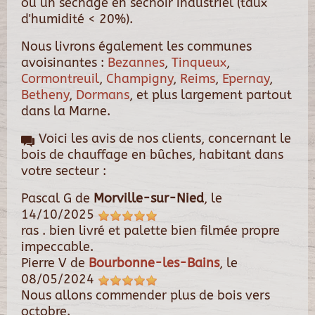
ou un séchage en séchoir industriel (taux
d'humidité < 20%).
Nous livrons également les communes
avoisinantes :
Bezannes
,
Tinqueux
,
Cormontreuil
,
Champigny
,
Reims
,
Epernay
,
Betheny
,
Dormans
, et plus largement partout
dans la Marne.
Voici les avis de nos clients, concernant le
bois de chauffage en bûches, habitant dans
votre secteur :
Pascal G
de
Morville-sur-Nied
, le
14/10/2025
ras . bien livré et palette bien filmée propre
impeccable.
Pierre V
de
Bourbonne-les-Bains
, le
08/05/2024
Nous allons commender plus de bois vers
octobre.