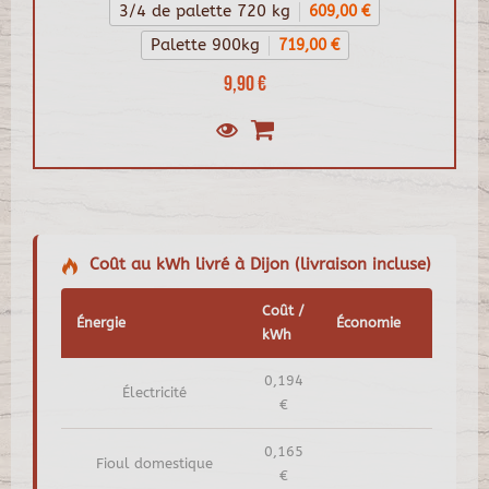
3/4 de palette 720 kg
609,00 €
Palette 900kg
719,00 €
9,90 €
Coût au kWh livré à Dijon (livraison incluse)
Coût /
Énergie
Économie
kWh
0,194
Électricité
€
0,165
Fioul domestique
€