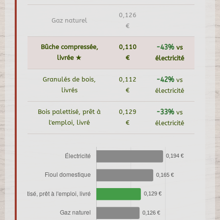
0,126
Gaz naturel
€
Bûche compressée,
0,110
-43%
vs
livrée ★
€
électricité
Granulés de bois,
0,112
-42%
vs
livrés
€
électricité
Bois palettisé, prêt à
0,129
-33%
vs
l'emploi, livré
€
électricité