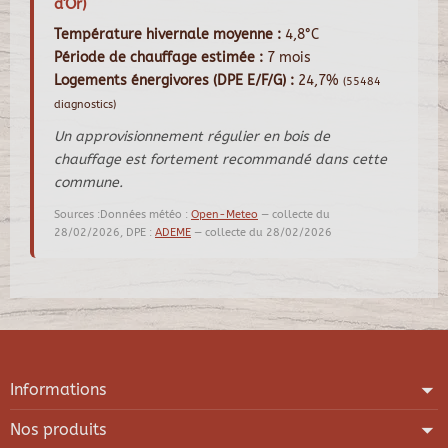
d'Or)
Température hivernale moyenne :
4,8°C
Période de chauffage estimée :
7 mois
Logements énergivores (DPE E/F/G) :
24,7%
(55484
diagnostics)
Un approvisionnement régulier en bois de
chauffage est fortement recommandé dans cette
commune.
Sources :Données météo :
Open-Meteo
— collecte du
28/02/2026, DPE :
ADEME
— collecte du 28/02/2026
Informations
Nos produits