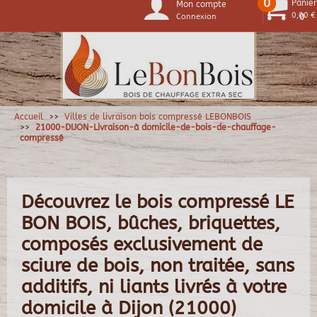
0
Panier
Mon compte
0,00 €
Connexion
0
Accueil
Villes de livraison bois compressé LEBONBOIS
21000-DIJON-Livraison-à domicile-de-bois-de-chauffage-
compressé
Découvrez le bois compressé LE
BON BOIS, bûches, briquettes,
composés exclusivement de
sciure de bois, non traitée, sans
additifs, ni liants livrés à votre
domicile à Dijon (21000)