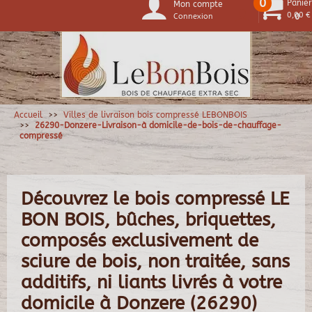
0
Panier
Mon compte
0,00 €
Connexion
0
Accueil
Villes de livraison bois compressé LEBONBOIS
26290-Donzere-Livraison-à domicile-de-bois-de-chauffage-
compressé
Découvrez le bois compressé LE
BON BOIS, bûches, briquettes,
composés exclusivement de
sciure de bois, non traitée, sans
additifs, ni liants livrés à votre
domicile à Donzere (26290)