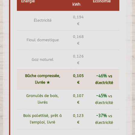
Énergie
Économie
kWh
0,194
Électricité
€
0,168
Fioul domestique
€
0,126
Gaz naturel
€
Bûche compressée,
0,105
-46%
vs
livrée ★
€
électricité
Granulés de bois,
0,107
-45%
vs
livrés
€
électricité
Bois palettisé, prêt à
0,123
-37%
vs
l'emploi, livré
€
électricité