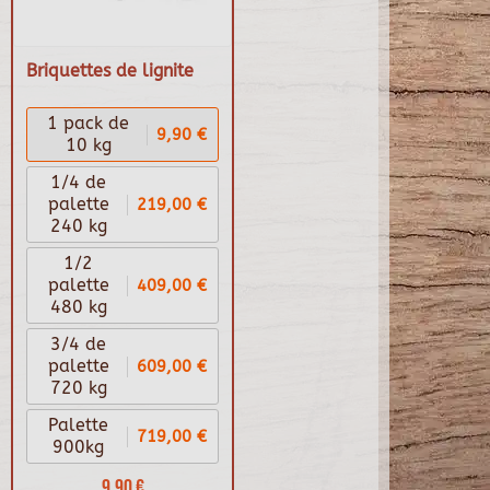
Briquettes de lignite
1 pack de
9,90 €
10 kg
1/4 de
219,00 €
palette
240 kg
1/2
409,00 €
palette
480 kg
3/4 de
609,00 €
palette
720 kg
Palette
719,00 €
900kg
9,90 €