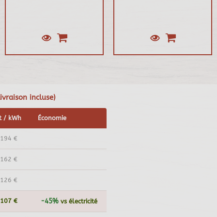
vraison incluse)
t / kWh
Économie
,194 €
,162 €
,126 €
,107 €
-45%
vs électricité