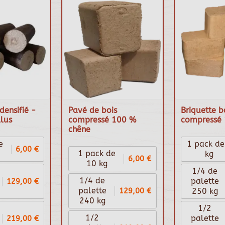
densifié -
Pavé de bois
Briquette b
lus
compressé 100 %
compressé 
chêne
e
1 pack de
6,00 €
1 pack de
kg
6,00 €
10 kg
1/4 de
1/4 de
129,00 €
palette
129,00 €
palette
250 kg
240 kg
1/2
1/2
219,00 €
palette