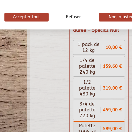
Accepter tout
Refuser
Non, ajuste
Briquette bois
compressé longue
durée - Spécial Nuit
1 pack de
10,00 €
12 kg
1/4 de
159,60 €
palette
240 kg
1/2
319,00 €
palette
480 kg
3/4 de
459,00 €
palette
720 kg
Palette
589,00 €
1008 kg