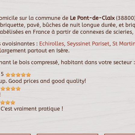
 domicile sur la commune de
Le Pont-de-Claix
(38800)
 briquette, pavé, bûches de nuit longue durée, et briq
abélisées en France à partir de connexes de scieries,
 avoisinantes :
Echirolles
,
Seyssinet Pariset
,
St Marti
 largement partout en Isère.
rnant le bois compressé, habitant dans votre secteur :
25
 up. Good prices and good quality!
!
. C'est vraiment pratique !