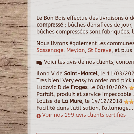
Le Bon Bois effectue des livraisons à
compressé
: bûches densifiées de jour,
bûches compressées sont fabriquées, l
Nous livrons également les communes
Sassenage
,
Meylan
,
St Egreve
, et plus
Voici les avis de nos clients, conce
Ilona V
de
Saint-Marcel
, le
11/03/20
Tres bien! Very easy to order and pick
Ludovic D
de
Froges
, le
08/10/2024
Parfait, produit et service impeccable 
Louise
de
La Mure
, le
14/12/2018
Facilité dans l'utilisation, l'allumage..
Voir nos 199 avis clients certifiés