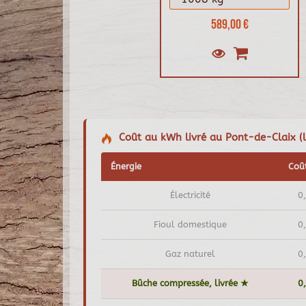
589,00 €
Coût au kWh livré au Pont-de-Claix (li
Énergie
Coû
Électricité
0
Fioul domestique
0
Gaz naturel
0
Bûche compressée, livrée ★
0