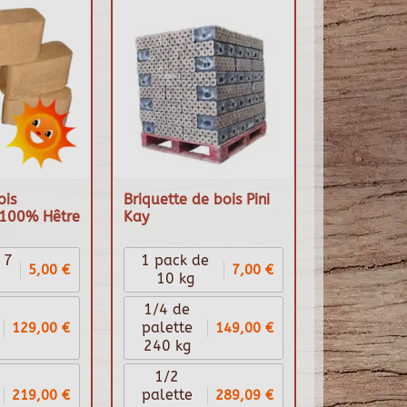
ois
Briquette de bois Pini
100% Hêtre
Kay
 7
1 pack de
5,00 €
7,00 €
10 kg
1/4 de
129,00 €
149,00 €
palette
240 kg
1/2
219,00 €
289,09 €
palette