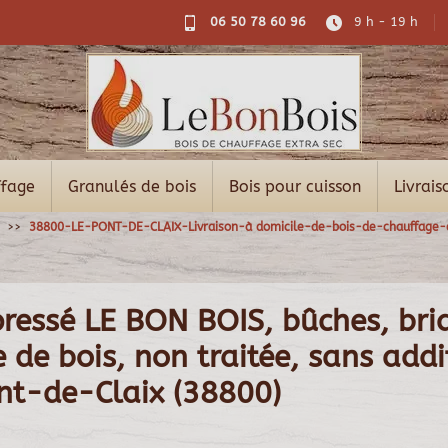
06 50 78 60 96
9 h - 19 h
ffage
Granulés de bois
Bois pour cuisson
Livrais
38800-LE-PONT-DE-CLAIX-Livraison-à domicile-de-bois-de-chauffage
pressé LE BON BOIS, bûches, bri
de bois, non traitée, sans additi
nt-de-Claix (38800)