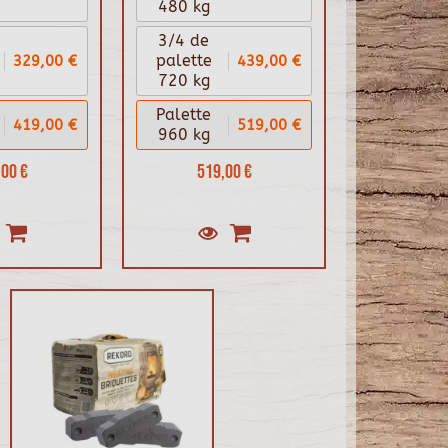
480 kg
3/4 de
329,00 €
439,00 €
palette
720 kg
Palette
419,00 €
519,00 €
960 kg
00 €
519,00 €