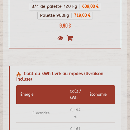
3/4 de palette 720 kg
609,00 €
Palette 900kg
719,00 €
9,90 €
Coût au kWh livré au mpdes (livraison
incluse)
Coût /
Énergie
Économie
kWh
0,194
Électricité
€
0,161