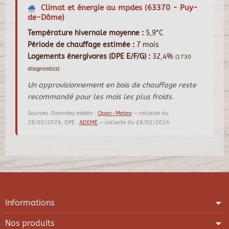
Climat et énergie au mpdes (63370 - Puy-
de-Dôme)
Température hivernale moyenne :
5,9°C
Période de chauffage estimée :
7 mois
Logements énergivores (DPE E/F/G) :
32,4%
(1730
diagnostics)
Un approvisionnement en bois de chauffage reste
recommandé pour les mois les plus froids.
Sources :Données météo :
Open-Meteo
— collecte du
28/02/2026, DPE :
ADEME
— collecte du 28/02/2026
Informations
Nos produits