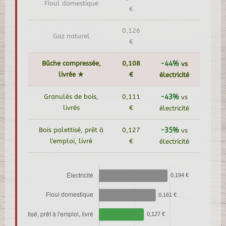
Fioul domestique
€
0,126
Gaz naturel
€
Bûche compressée,
0,108
-44%
vs
livrée ★
€
électricité
Granulés de bois,
0,111
-43%
vs
livrés
€
électricité
Bois palettisé, prêt à
0,127
-35%
vs
l'emploi, livré
€
électricité