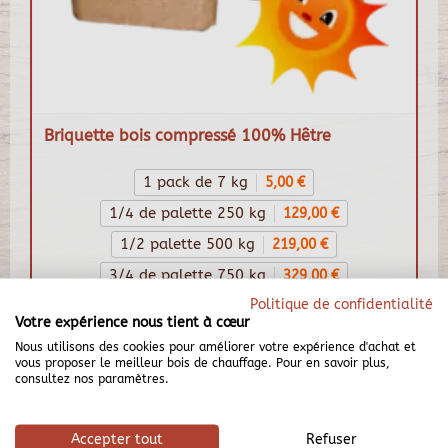
Briquette bois compressé 100% Hêtre
1 pack de 7 kg
5,00 €
1/4 de palette 250 kg
129,00 €
1/2 palette 500 kg
219,00 €
3/4 de palette 750 kg
329,00 €
Politique de confidentialité
Palette 1000 kg
419,00 €
Votre expérience nous tient à cœur
419,00 €
Nous utilisons des cookies pour améliorer votre expérience d'achat et
vous proposer le meilleur bois de chauffage. Pour en savoir plus,
consultez nos paramètres.
Accepter tout
Refuser