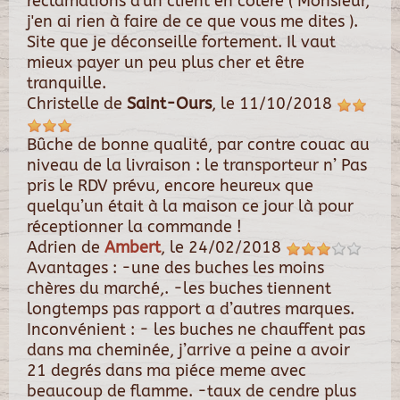
réclamations d'un client en colère ( Monsieur,
j'en ai rien à faire de ce que vous me dites ).
Site que je déconseille fortement. Il vaut
mieux payer un peu plus cher et être
tranquille.
Christelle
de
Saint-Ours
, le
11/10/2018
Bûche de bonne qualité, par contre couac au
niveau de la livraison : le transporteur n’ Pas
pris le RDV prévu, encore heureux que
quelqu’un était à la maison ce jour là pour
réceptionner la commande !
Adrien
de
Ambert
, le
24/02/2018
Avantages : -une des buches les moins
chères du marché,. -les buches tiennent
longtemps pas rapport a d’autres marques.
Inconvénient : - les buches ne chauffent pas
dans ma cheminée, j’arrive a peine a avoir
21 degrés dans ma piéce meme avec
beaucoup de flamme. -taux de cendre plus