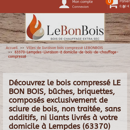
0
Panier
Mon compte
0,00 €
Connexion
0
Accueil
Villes de livraison bois compressé LEBONBOIS
63370-Lempdes-Livraison-à domicile-de-bois-de-chauffage-
compressé
Découvrez le bois compressé LE
BON BOIS, bûches, briquettes,
composés exclusivement de
sciure de bois, non traitée, sans
additifs, ni liants livrés à votre
domicile à Lempdes (63370)