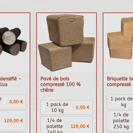
densifié -
Pavé de bois
Briquette b
lus
compressé 100 %
compressé 
chêne
e
1 pack de
6,00 €
1 pack de
kg
6,00 €
10 kg
1/4 de
1/4 de
129,00 €
palette
129,00 €
palette
250 kg
240 kg