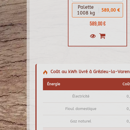
Palette
589,00 €
1008 kg
589,00 €
Coût au kWh livré à Grézieu-la-Varenne
Énergie
Coû
Électricité
0
Fioul domestique
0
Gaz naturel
0