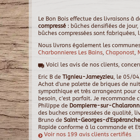
Le Bon Bois effectue des livraisons à
compressé
: bûches densifiées de jour,
bûches compressées sont fabriquées, l
Nous livrons également les communes
Charbonnieres Les Bains
,
Chaponost
,
Voici les avis de nos clients, conce
Eric B
de
Tignieu-Jameyzieu
, le
05/04
Achat d'une palette de briques de nui
sympathique et très arrangeant pour 
besoin, c'est parfait. Je recommande ce
Philippe
de
Dompierre-sur-Chalaronn
des buches compressées de qualité, liv
Bruno
de
Saint-Georges-d'Espéranch
Rapide conforme à la commande et Et
Voir nos 199 avis clients certifiés