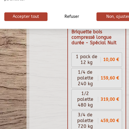
Accepter tout
Refuser
Non, ajuste
Briquette bois
compressé longue
durée - Spécial Nuit
1 pack de
10,00 €
12 kg
1/4 de
159,60 €
palette
240 kg
1/2
319,00 €
palette
480 kg
3/4 de
459,00 €
palette
720 kg