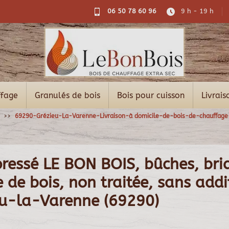
06 50 78 60 96
9 h - 19 h
ffage
Granulés de bois
Bois pour cuisson
Livrais
69290-Grézieu-La-Varenne-Livraison-à domicile-de-bois-de-chauffag
pressé LE BON BOIS, bûches, bri
de bois, non traitée, sans additi
eu-la-Varenne (69290)