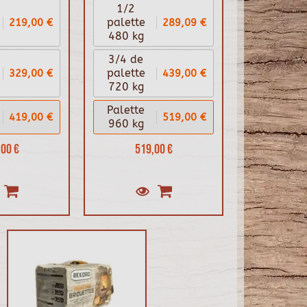
1/2
219,00 €
289,09 €
palette
480 kg
3/4 de
329,00 €
439,00 €
palette
720 kg
Palette
419,00 €
519,00 €
960 kg
00 €
519,00 €