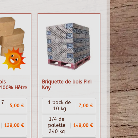
ois
Briquette de bois Pini
100% Hêtre
Kay
 7
1 pack de
5,00 €
7,00 €
10 kg
1/4 de
129,00 €
149,00 €
palette
240 kg