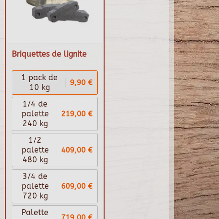
Briquettes de lignite
1 pack de
9,90 €
10 kg
1/4 de
219,00 €
palette
240 kg
1/2
409,00 €
palette
480 kg
3/4 de
609,00 €
palette
720 kg
Palette
719,00 €