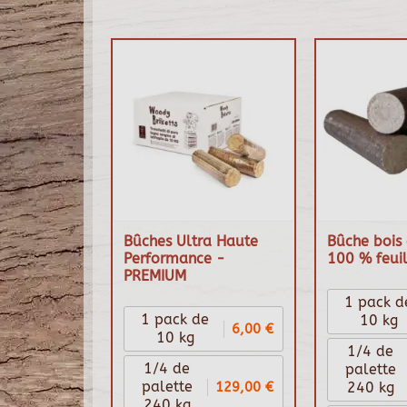
Bûches Ultra Haute
Bûche bois 
Performance -
100 % feuil
PREMIUM
1 pack d
1 pack de
10 kg
6,00 €
10 kg
1/4 de
1/4 de
palette
129,00 €
palette
240 kg
240 kg