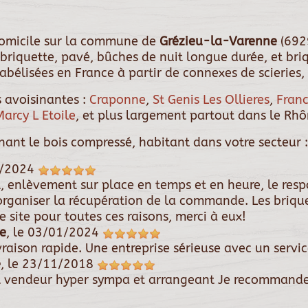
 domicile sur la commune de
Grézieu-la-Varenne
(692
 briquette, pavé, bûches de nuit longue durée, et briq
abélisées en France à partir de connexes de scieries,
 avoisinantes :
Craponne
,
St Genis Les Ollieres
,
Franc
Marcy L Etoile
, et plus largement partout dans le Rhô
rnant le bois compressé, habitant dans votre secteur :
/2024
t, enlèvement sur place en temps et en heure, le res
organiser la récupération de la commande. Les briqu
 site pour toutes ces raisons, merci à eux!
e
, le
03/01/2024
raison rapide. Une entreprise sérieuse avec un servi
e
, le
23/11/2018
 vendeur hyper sympa et arrangeant Je recommande