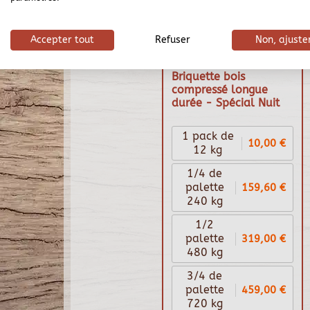
Accepter tout
Refuser
Non, ajuste
Briquette bois
compressé longue
durée - Spécial Nuit
1 pack de
10,00 €
12 kg
1/4 de
159,60 €
palette
240 kg
1/2
319,00 €
palette
480 kg
3/4 de
459,00 €
palette
720 kg