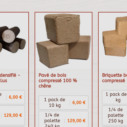
densifié -
Pavé de bois
Briquette b
lus
compressé 100 %
compressé 
chêne
e
1 pack de
6,00 €
1 pack de
kg
6,00 €
10 kg
1/4 de
1/4 de
129,00 €
palette
129,00 €
palette
250 kg
240 kg