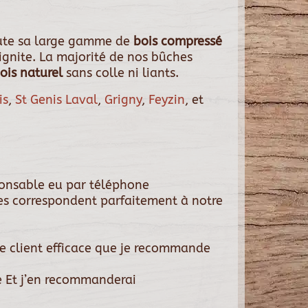
ute sa large gamme de
bois compressé
lignite. La majorité de nos bûches
is naturel
sans colle ni liants.
is
,
St Genis Laval
,
Grigny
,
Feyzin
, et
ponsable eu par téléphone
es correspondent parfaitement à notre
ce client efficace que je recommande
 Et j’en recommanderai