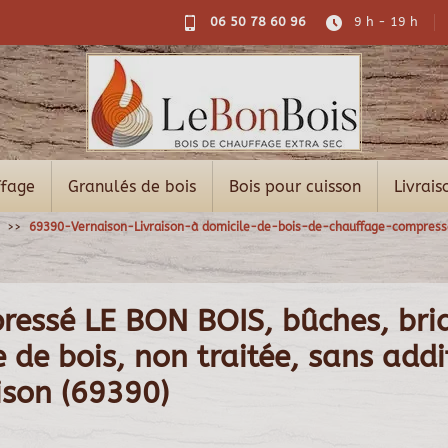
06 50 78 60 96
9 h - 19 h
ffage
Granulés de bois
Bois pour cuisson
Livrais
69390-Vernaison-Livraison-à domicile-de-bois-de-chauffage-compress
pressé LE BON BOIS, bûches, bri
de bois, non traitée, sans additi
ison (69390)