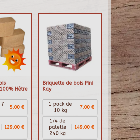
ois
Briquette de bois Pini
100% Hêtre
Kay
 7
1 pack de
5,00 €
7,00 €
10 kg
1/4 de
129,00 €
149,00 €
palette
240 kg