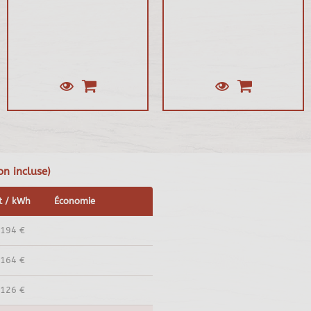
on incluse)
t / kWh
Économie
,194 €
,164 €
,126 €