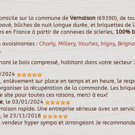
 domicile sur la commune de
Vernaison
(69390), de to
, pavé, bûches de nuit longue durée, et briquettes de 
s en France à partir de connexes de scieries,
100% bo
 avoisinantes :
Charly
,
Millery
,
Vourles
,
Irigny
,
Brigna
.
rnant le bois compressé, habitant dans votre secteur :
/2024
t, enlèvement sur place en temps et en heure, le res
organiser la récupération de la commande. Les briqu
 site pour toutes ces raisons, merci à eux!
e
, le
03/01/2024
raison rapide. Une entreprise sérieuse avec un servi
e
, le
23/11/2018
 vendeur hyper sympa et arrangeant Je recommande