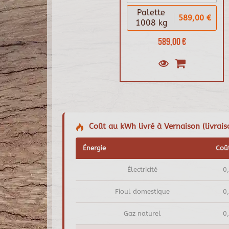
Palette
589,00 €
1008 kg
589,00 €
Coût au kWh livré à Vernaison (livrais
Énergie
Coû
Électricité
0
Fioul domestique
0
Gaz naturel
0