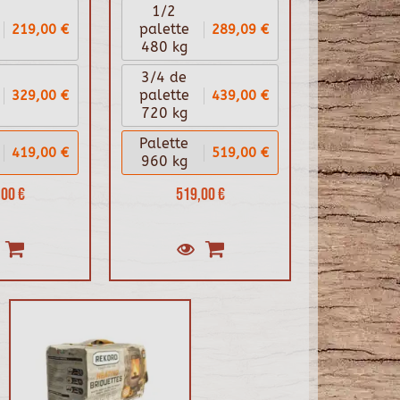
1/2
219,00 €
289,09 €
palette
480 kg
3/4 de
329,00 €
439,00 €
palette
720 kg
Palette
419,00 €
519,00 €
960 kg
00 €
519,00 €