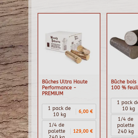
Bûches Ultra Haute
Bûche bois 
Performance -
100 % feuil
PREMIUM
1 pack d
1 pack de
10 kg
6,00 €
10 kg
1/4 de
1/4 de
palette
129,00 €
palette
240 kg
240 kg