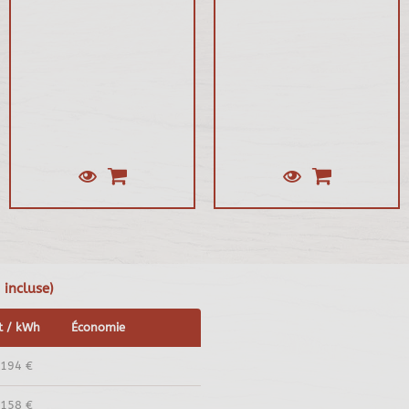
 incluse)
t / kWh
Économie
,194 €
,158 €