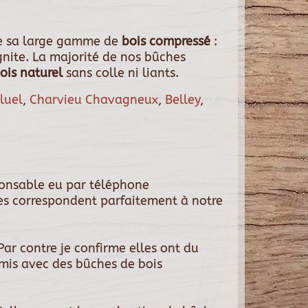
te sa large gamme de
bois compressé
:
ignite. La majorité de nos bûches
is naturel
sans colle ni liants.
luel
,
Charvieu Chavagneux
,
Belley
,
ponsable eu par téléphone
es correspondent parfaitement à notre
Par contre je confirme elles ont du
omis avec des bûches de bois