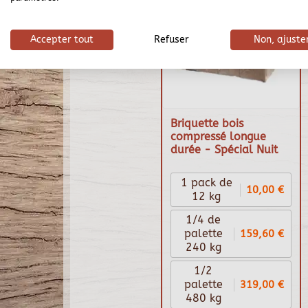
Accepter tout
Refuser
Non, ajuste
Briquette bois
compressé longue
durée - Spécial Nuit
1 pack de
10,00 €
12 kg
1/4 de
159,60 €
palette
240 kg
1/2
319,00 €
palette
480 kg