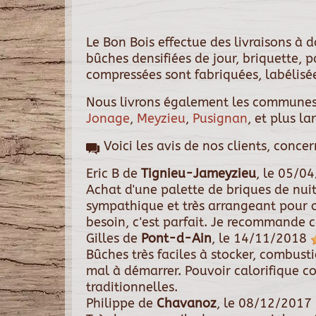
Le Bon Bois effectue des livraisons à
bûches densifiées de jour, briquette, 
compressées sont fabriquées, labélisée
Nous livrons également les communes
Jonage
,
Meyzieu
,
Pusignan
, et plus l
Voici les avis de nos clients, conce
Eric B
de
Tignieu-Jameyzieu
, le
05/04
Achat d'une palette de briques de nui
sympathique et très arrangeant pour 
besoin, c'est parfait. Je recommande ce
Gilles
de
Pont-d-Ain
, le
14/11/2018
Bûches très faciles à stocker, combust
mal à démarrer. Pouvoir calorifique c
traditionnelles.
Philippe
de
Chavanoz
, le
08/12/2017