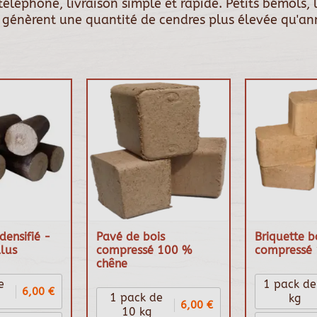
téléphone, livraison simple et rapide. Petits bémols,
t génèrent une quantité de cendres plus élevée qu'an
densifié -
Pavé de bois
Briquette b
lus
compressé 100 %
compressé 
chêne
e
1 pack de
6,00 €
1 pack de
kg
6,00 €
10 kg