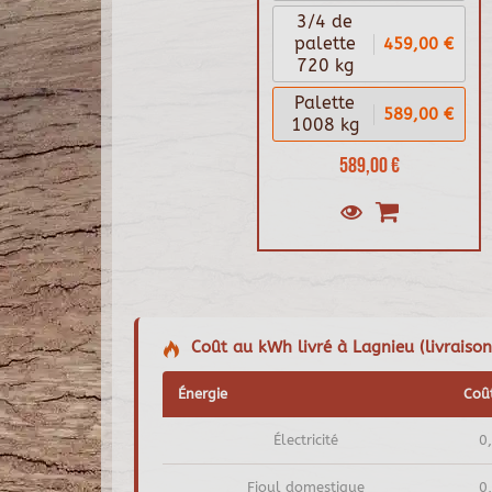
3/4 de
459,00 €
palette
720 kg
Palette
589,00 €
1008 kg
589,00 €
Coût au kWh livré à Lagnieu (livraison
Énergie
Coû
Électricité
0
Fioul domestique
0