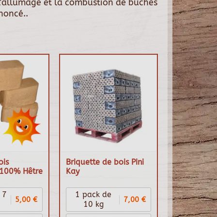
 l'allumage et la combustion de bûches
noncé..
ois
Briquette de bois Pini
100% Hêtre
Kay
 7
1 pack de
5,00 €
7,00 €
10 kg