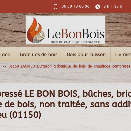
06 50 78 60 96
9 h - 19 h
ffage
Granulés de bois
Bois pour cuisson
Livrais
01150-LAGNIEU-Livraison-à domicile-de-bois-de-chauffage-compressé
pressé LE BON BOIS, bûches, bri
de bois, non traitée, sans additi
eu (01150)