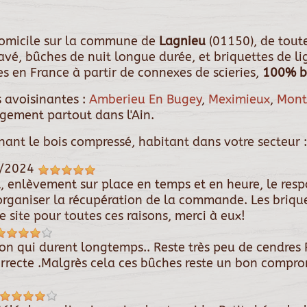
 domicile sur la commune de
Lagnieu
(01150), de tou
pavé, bûches de nuit longue durée, et briquettes de l
s en France à partir de connexes de scieries,
100% bo
 avoisinantes :
Amberieu En Bugey
,
Meximieux
,
Mont
argement partout dans l'Ain.
rnant le bois compressé, habitant dans votre secteur :
/2024
t, enlèvement sur place en temps et en heure, le res
organiser la récupération de la commande. Les briqu
 site pour toutes ces raisons, merci à eux!
ion qui durent longtemps.. Reste très peu de cendres 
orrecte .Malgrès cela ces bûches reste un bon compr