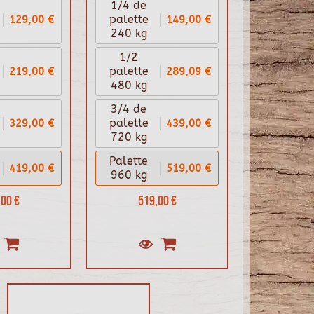
1/4 de
129,00 €
149,00 €
palette
240 kg
1/2
219,00 €
289,09 €
palette
480 kg
3/4 de
329,00 €
439,00 €
palette
720 kg
Palette
419,00 €
519,00 €
960 kg
00 €
519,00 €