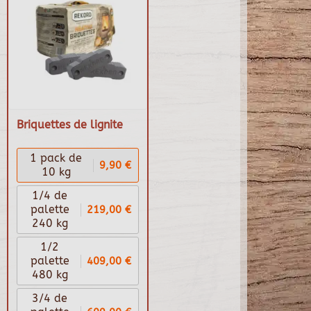
Briquettes de lignite
1 pack de
9,90 €
10 kg
1/4 de
219,00 €
palette
240 kg
1/2
409,00 €
palette
480 kg
3/4 de