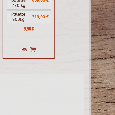
609,00 €
palette
720 kg
Palette
719,00 €
900kg
9,90 €