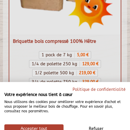
Briquette bois compressé 100% Hêtre
1 pack de 7 kg
5,00 €
1/4 de palette 250 kg
129,00 €
1/2 palette 500 kg
219,00 €
3/4 de palette 750 kg
329,00 €
Politique de confidentialité
Palette 1000 kg
419,00 €
Votre expérience nous tient à cœur
419,00 €
Nous utilisons des cookies pour améliorer votre expérience d'achat et
vous proposer le meilleur bois de chauffage. Pour en savoir plus,
consultez nos paramètres.
Accepter tout
Refuser