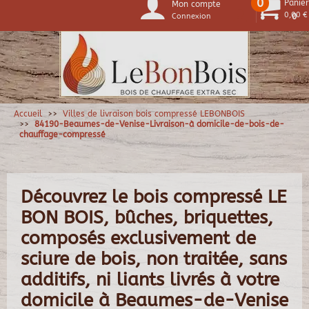
0
Panier
Mon compte
0,00 €
Connexion
0
Accueil
Villes de livraison bois compressé LEBONBOIS
84190-Beaumes-de-Venise-Livraison-à domicile-de-bois-de-
chauffage-compressé
Découvrez le bois compressé LE
BON BOIS, bûches, briquettes,
composés exclusivement de
sciure de bois, non traitée, sans
additifs, ni liants livrés à votre
domicile à Beaumes-de-Venise