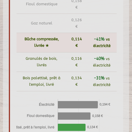
0,158
Fioul domestique
€
0,126
Gaz naturel
€
Bûche compressée,
0,114
-41%
vs
livrée ★
€
électricité
Granulés de bois,
0,116
-40%
vs
livrés
€
électricité
Bois palettisé, prêt à
0,134
-31%
vs
l'emploi, livré
€
électricité