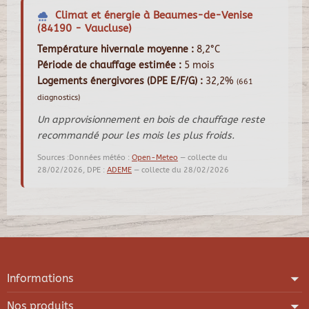
Climat et énergie à Beaumes-de-Venise
(84190 - Vaucluse)
Température hivernale moyenne :
8,2°C
Période de chauffage estimée :
5 mois
Logements énergivores (DPE E/F/G) :
32,2%
(661
diagnostics)
Un approvisionnement en bois de chauffage reste
recommandé pour les mois les plus froids.
Sources :Données météo :
Open-Meteo
— collecte du
28/02/2026, DPE :
ADEME
— collecte du 28/02/2026
Informations
Nos produits